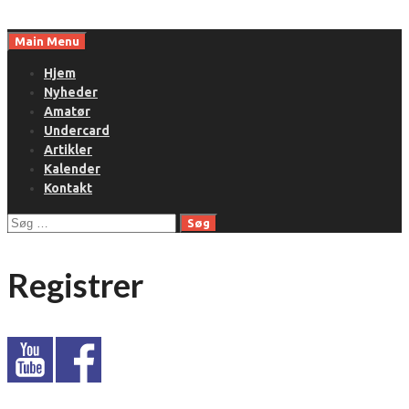
Skip
to
Main Menu
content
Hjem
Nyheder
Amatør
Undercard
Artikler
Kalender
Kontakt
Søg
efter:
Registrer