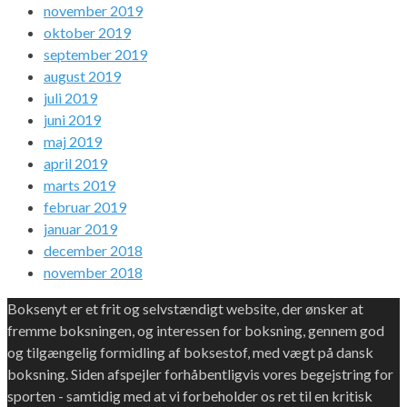
november 2019
oktober 2019
september 2019
august 2019
juli 2019
juni 2019
maj 2019
april 2019
marts 2019
februar 2019
januar 2019
december 2018
november 2018
Boksenyt er et frit og selvstændigt website, der ønsker at
fremme boksningen, og interessen for boksning, gennem god
og tilgængelig formidling af boksestof, med vægt på dansk
boksning. Siden afspejler forhåbentligvis vores begejstring for
sporten - samtidig med at vi forbeholder os ret til en kritisk