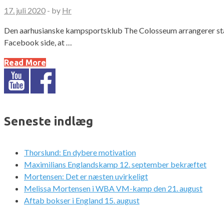
17. juli 2020
-
by
Hr
Den aarhusianske kampsportsklub The Colosseum arrangerer stæv
Facebook side, at …
Read More
Seneste indlæg
Thorslund: En dybere motivation
Maximilians Englandskamp 12. september bekræftet
Mortensen: Det er næsten uvirkeligt
Melissa Mortensen i WBA VM-kamp den 21. august
Aftab bokser i England 15. august