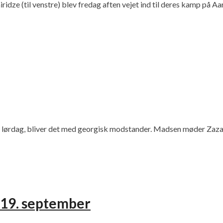
dze (til venstre) blev fredag aften vejet ind til deres kamp på Aa
te lørdag, bliver det med georgisk modstander. Madsen møder Zaz
 19. september