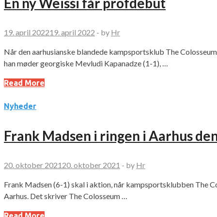
En ny Weissi får profdebut
19. april 2022
19. april 2022
-
by
Hr
Når den aarhusianske blandede kampsportsklub The Colosseum hol
han møder georgiske Mevludi Kapanadze (1-1), …
Read More
Nyheder
Frank Madsen i ringen i Aarhus de
20. oktober 2021
20. oktober 2021
-
by
Hr
Frank Madsen (6-1) skal i aktion, når kampsportsklubben The Co
Aarhus. Det skriver The Colosseum …
Read More