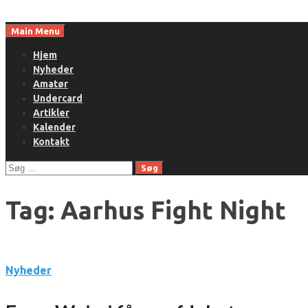
Skip
to
Main Menu
content
Hjem
Nyheder
Amatør
Undercard
Artikler
Kalender
Kontakt
Søg
efter:
Tag:
Aarhus Fight Night
Nyheder