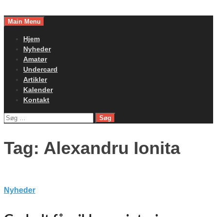
Skip
to
Main Menu
content
Hjem
Nyheder
Amatør
Undercard
Artikler
Kalender
Kontakt
Søg
efter:
Tag:
Alexandru Ionita
Nyheder