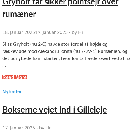
Gryholt får sikker pointsejr over
rumæner
18. januar 2025
19. januar 2025
-
by
Hr
Silas Gryholt (nu 2-0) havde stor fordel af højde og
rækkevidde mod Alexandru Ionita (nu 7-29-1) Rumænien, og
det udnyttede han i starten, hvor Ionita havde svært ved at nå
…
Read More
Nyheder
Bokserne vejet ind i Gilleleje
17. januar 2025
-
by
Hr