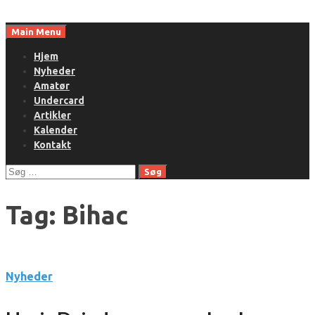
Skip
to
Main Menu
content
Hjem
Nyheder
Amatør
Undercard
Artikler
Kalender
Kontakt
Søg
efter:
Tag:
Bihac
Nyheder