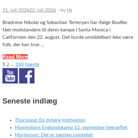
21. juli 2026
22. juli 2026
-
by
Hr
Brødrene Nikolai og Sebastian Terteryan har ifølge BoxRec
fået modstandere til deres kampe i Santa Monica i
Californien den 22. august. Det burde umiddelbart ikke være
folk, der kan true …
Read More
1
2
…
260
Næste
Indlægsinddeling
Seneste indlæg
Thorslund: En dybere motivation
Maximilians Englandskamp 12. september bekræftet
Mortensen: Det er næsten uvirkeligt