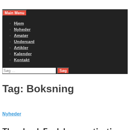
Skip
to
Main Menu
content
Hjem
Nyheder
Amatør
Undercard
Artikler
Kalender
Kontakt
Søg
efter:
Tag:
Boksning
Nyheder