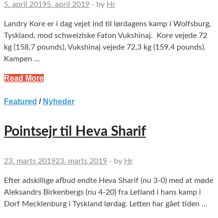
5. april 2019
5. april 2019
-
by
Hr
Landry Kore er i dag vejet ind til lørdagens kamp i Wolfsburg,
Tyskland, mod schweiziske Faton Vukshinaj. Kore vejede 72
kg (158,7 pounds), Vukshinaj vejede 72,3 kg (159,4 pounds).
Kampen …
Read More
Featured
/
Nyheder
Pointsejr til Heva Sharif
23. marts 2019
23. marts 2019
-
by
Hr
Efter adskillige afbud endte Heva Sharif (nu 3-0) med at møde
Aleksandrs Birkenbergs (nu 4-20) fra Letland i hans kamp i
Dorf Mecklenburg i Tyskland lørdag. Letten har gået tiden …