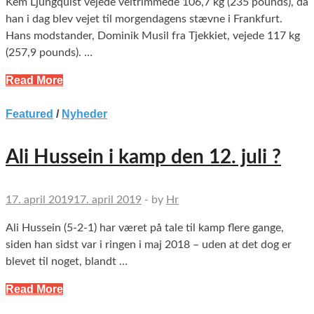
Kem Ljungquist vejede veltrimmede 106,7 kg (235 pounds), da
han i dag blev vejet til morgendagens stævne i Frankfurt.
Hans modstander, Dominik Musil fra Tjekkiet, vejede 117 kg
(257,9 pounds). …
Read More
Featured
/
Nyheder
Ali Hussein i kamp den 12. juli ?
17. april 2019
17. april 2019
-
by
Hr
Ali Hussein (5-2-1) har været på tale til kamp flere gange,
siden han sidst var i ringen i maj 2018 – uden at det dog er
blevet til noget, blandt …
Read More