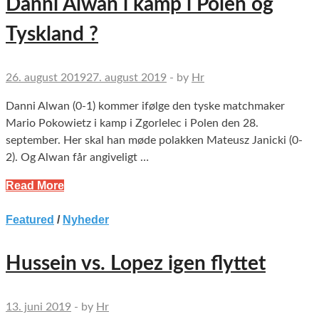
Danni Alwan i kamp i Polen og
Tyskland ?
26. august 2019
27. august 2019
-
by
Hr
Danni Alwan (0-1) kommer ifølge den tyske matchmaker
Mario Pokowietz i kamp i Zgorlelec i Polen den 28.
september. Her skal han møde polakken Mateusz Janicki (0-
2). Og Alwan får angiveligt …
Read More
Featured
/
Nyheder
Hussein vs. Lopez igen flyttet
13. juni 2019
-
by
Hr