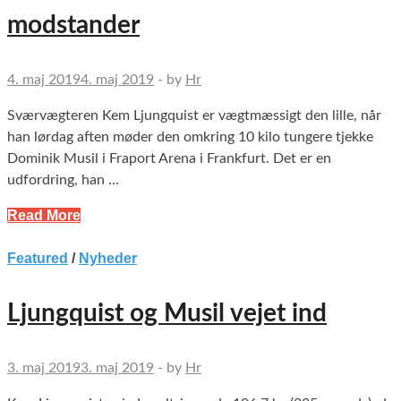
modstander
4. maj 2019
4. maj 2019
-
by
Hr
Sværvægteren Kem Ljungquist er vægtmæssigt den lille, når
han lørdag aften møder den omkring 10 kilo tungere tjekke
Dominik Musil i Fraport Arena i Frankfurt. Det er en
udfordring, han …
Read More
Featured
/
Nyheder
Ljungquist og Musil vejet ind
3. maj 2019
3. maj 2019
-
by
Hr