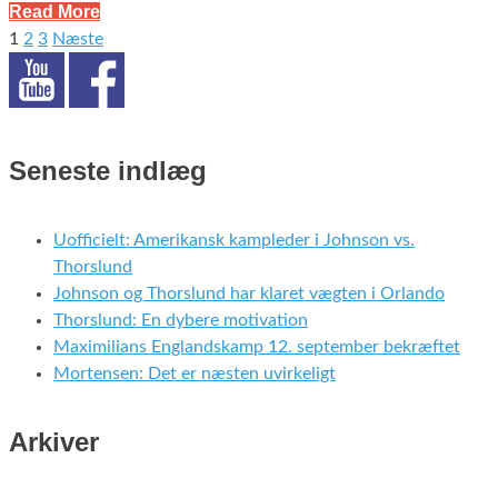
Read More
1
2
3
Næste
Indlægsinddeling
Seneste indlæg
Uofficielt: Amerikansk kampleder i Johnson vs.
Thorslund
Johnson og Thorslund har klaret vægten i Orlando
Thorslund: En dybere motivation
Maximilians Englandskamp 12. september bekræftet
Mortensen: Det er næsten uvirkeligt
Arkiver