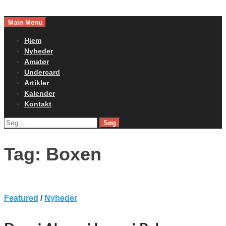
Skip
to
Main Menu
content
Hjem
Nyheder
Amatør
Undercard
Artikler
Kalender
Kontakt
Søg
efter:
Tag:
Boxen
Featured
/
Nyheder