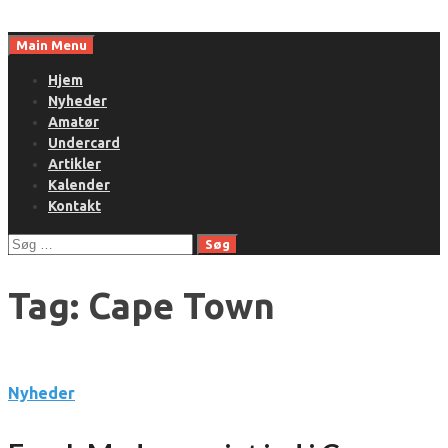
Skip
to
Main Menu
content
Hjem
Nyheder
Amatør
Undercard
Artikler
Kalender
Kontakt
Søg
efter:
Tag:
Cape Town
Nyheder