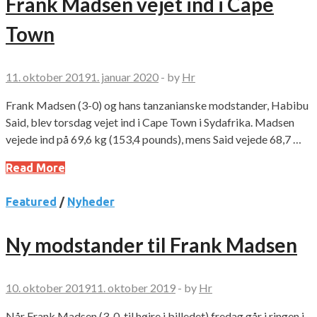
Frank Madsen vejet ind i Cape
Town
11. oktober 2019
1. januar 2020
-
by
Hr
Frank Madsen (3-0) og hans tanzanianske modstander, Habibu
Said, blev torsdag vejet ind i Cape Town i Sydafrika. Madsen
vejede ind på 69,6 kg (153,4 pounds), mens Said vejede 68,7 …
Read More
Featured
/
Nyheder
Ny modstander til Frank Madsen
10. oktober 2019
11. oktober 2019
-
by
Hr
Når Frank Madsen (3-0, til højre i billedet) fredag går i ringen i