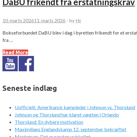
DaBU frikendt fra erstatningskrav
10. marts 2026
11. marts 2026
-
by
Hr
Bokseforbundet DaBU blev i dag i byretten frikendt for et ersta
fra …
Read More
Seneste indlæg
Uofficielt: Amerikansk kampleder i Johnson vs. Thorslund
Johnson og Thorslund har klaret vægten i Orlando
Thorslund: En dybere motivation
Maximilians Englandskamp 12. september bekræftet
Mortensen: Det er næsten uvirkeligt