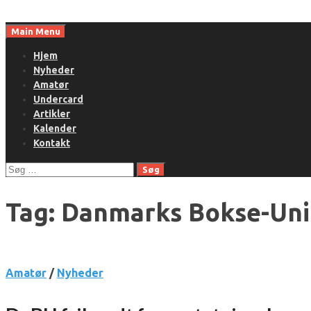
Skip
to
Main Menu
content
Hjem
Nyheder
Amatør
Undercard
Artikler
Kalender
Kontakt
Søg
efter:
Tag:
Danmarks Bokse-Un
Amatør
/
Nyheder