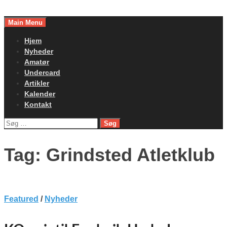
Skip
to
Main Menu
content
Hjem
Nyheder
Amatør
Undercard
Artikler
Kalender
Kontakt
Søg
efter:
Tag:
Grindsted Atletklub
Featured
/
Nyheder