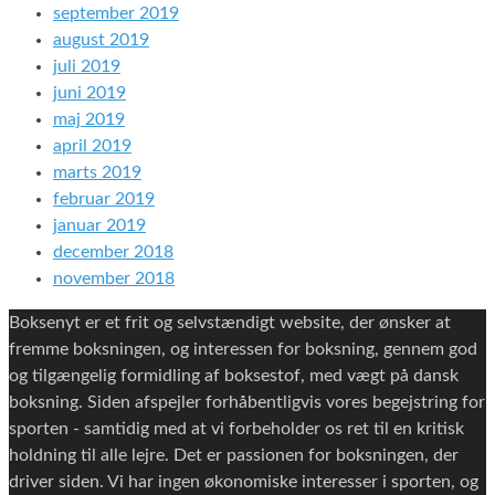
september 2019
august 2019
juli 2019
juni 2019
maj 2019
april 2019
marts 2019
februar 2019
januar 2019
december 2018
november 2018
Boksenyt er et frit og selvstændigt website, der ønsker at
fremme boksningen, og interessen for boksning, gennem god
og tilgængelig formidling af boksestof, med vægt på dansk
boksning. Siden afspejler forhåbentligvis vores begejstring for
sporten - samtidig med at vi forbeholder os ret til en kritisk
holdning til alle lejre. Det er passionen for boksningen, der
driver siden. Vi har ingen økonomiske interesser i sporten, og