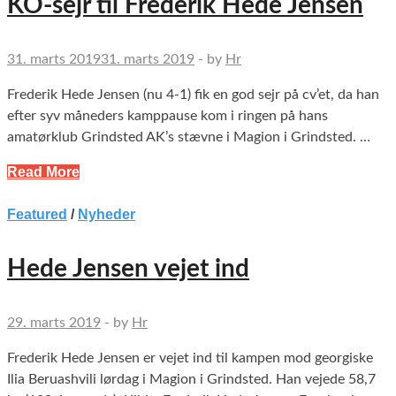
KO-sejr til Frederik Hede Jensen
31. marts 2019
31. marts 2019
-
by
Hr
Frederik Hede Jensen (nu 4-1) fik en god sejr på cv’et, da han
efter syv måneders kamppause kom i ringen på hans
amatørklub Grindsted AK’s stævne i Magion i Grindsted. …
Read More
Featured
/
Nyheder
Hede Jensen vejet ind
29. marts 2019
-
by
Hr
Frederik Hede Jensen er vejet ind til kampen mod georgiske
Ilia Beruashvili lørdag i Magion i Grindsted. Han vejede 58,7