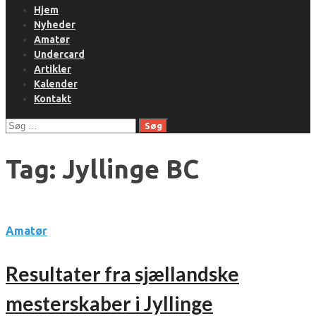
Hjem
Nyheder
Amatør
Undercard
Artikler
Kalender
Kontakt
Søg
efter:
Tag:
Jyllinge BC
Amatør
Resultater fra sjællandske
mesterskaber i Jyllinge