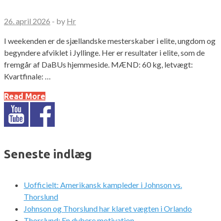
26. april 2026
-
by
Hr
I weekenden er de sjællandske mesterskaber i elite, ungdom og
begyndere afviklet i Jyllinge. Her er resultater i elite, som de
fremgår af DaBUs hjemmeside. MÆND: 60 kg, letvægt:
Kvartfinale: …
Read More
Seneste indlæg
Uofficielt: Amerikansk kampleder i Johnson vs.
Thorslund
Johnson og Thorslund har klaret vægten i Orlando
Thorslund: En dybere motivation