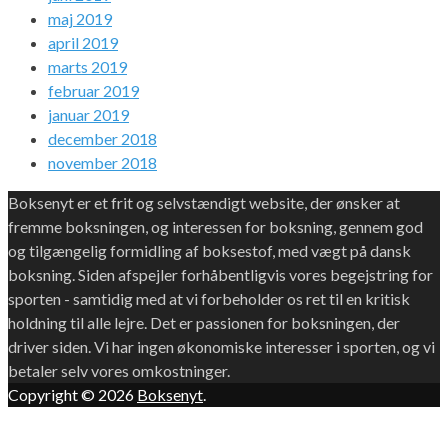
maj 2019
april 2019
marts 2019
februar 2019
januar 2019
december 2018
november 2018
Boksenyt er et frit og selvstændigt website, der ønsker at
fremme boksningen, og interessen for boksning, gennem god
og tilgængelig formidling af boksestof, med vægt på dansk
boksning. Siden afspejler forhåbentligvis vores begejstring for
sporten - samtidig med at vi forbeholder os ret til en kritisk
holdning til alle lejre. Det er passionen for boksningen, der
driver siden. Vi har ingen økonomiske interesser i sporten, og vi
betaler selv vores omkostninger.
Copyright © 2026
Boksenyt
.