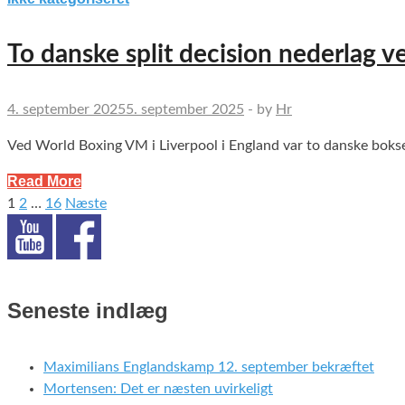
To danske split decision nederlag 
4. september 2025
5. september 2025
-
by
Hr
Ved World Boxing VM i Liverpool i England var to danske bokse
Read More
1
2
…
16
Næste
Indlægsinddeling
Seneste indlæg
Maximilians Englandskamp 12. september bekræftet
Mortensen: Det er næsten uvirkeligt