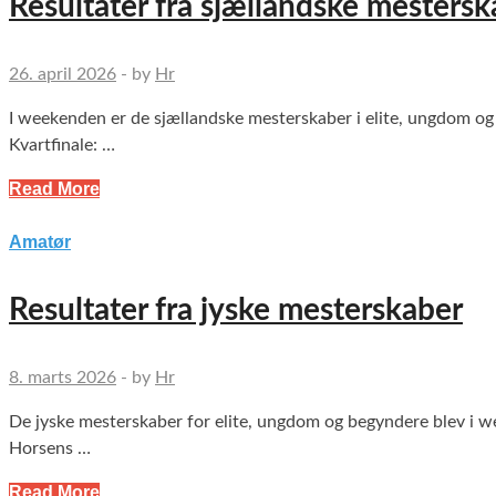
Resultater fra sjællandske mesterska
26. april 2026
-
by
Hr
I weekenden er de sjællandske mesterskaber i elite, ungdom og 
Kvartfinale: …
Read More
Amatør
Resultater fra jyske mesterskaber
8. marts 2026
-
by
Hr
De jyske mesterskaber for elite, ungdom og begyndere blev i w
Horsens …
Read More