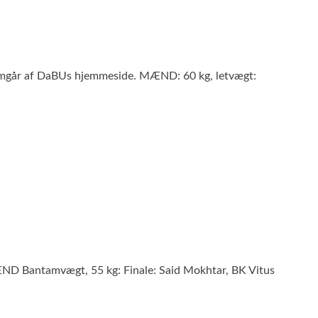
e fremgår af DaBUs hjemmeside. MÆND: 60 kg, letvægt:
MÆND Bantamvægt, 55 kg: Finale: Said Mokhtar, BK Vitus