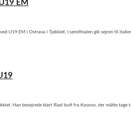
d U19 EM
kg ved U19 EM i Ostrava i Tjekkiet. I semifinalen gik sejren ti
 U19
kkiet. Han besejrede klart Riad Isufi fra Kosovo, der måtte tage 