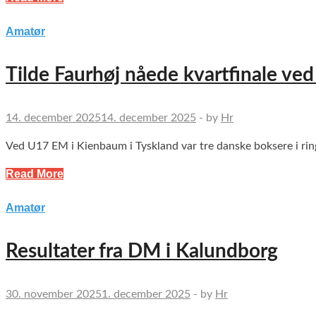
Amatør
Tilde Faurhøj nåede kvartfinale v
14. december 2025
14. december 2025
-
by
Hr
Ved U17 EM i Kienbaum i Tyskland var tre danske boksere i ringe
Read More
Amatør
Resultater fra DM i Kalundborg
30. november 2025
1. december 2025
-
by
Hr