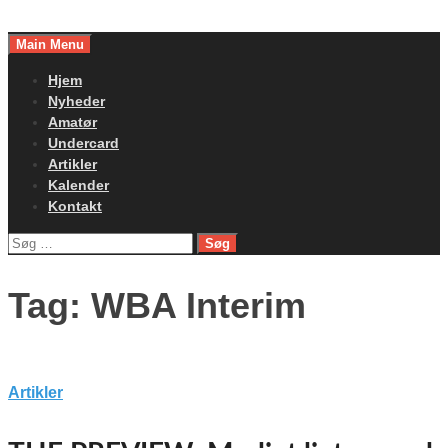
Skip
to
Main Menu
content
Hjem
Nyheder
Amatør
Undercard
Artikler
Kalender
Kontakt
Søg
efter:
Tag:
WBA Interim
Artikler