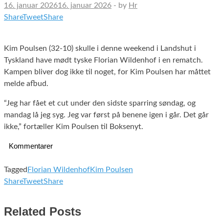
16. januar 2026
16. januar 2026
-
by
Hr
Share
Tweet
Share
Kim Poulsen (32-10) skulle i denne weekend i Landshut i
Tyskland have mødt tyske Florian Wildenhof i en rematch.
Kampen bliver dog ikke til noget, for Kim Poulsen har måttet
melde afbud.
“Jeg har fået et cut under den sidste sparring søndag, og
mandag lå jeg syg. Jeg var først på benene igen i går. Det går
ikke,” fortæller Kim Poulsen til Boksenyt.
Kommentarer
Tagged
Florian Wildenhof
Kim Poulsen
Share
Tweet
Share
Related Posts