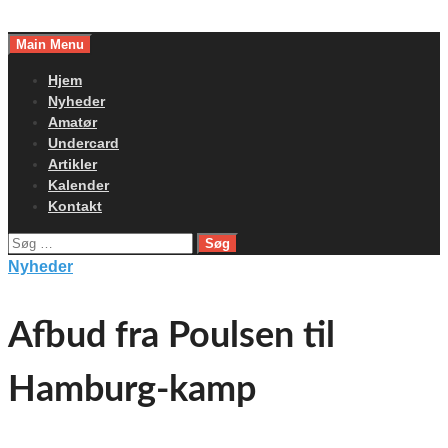
Skip
to
Main Menu
content
Hjem
Nyheder
Amatør
Undercard
Artikler
Kalender
Kontakt
Søg
efter:
Nyheder
Afbud fra Poulsen til
Hamburg-kamp