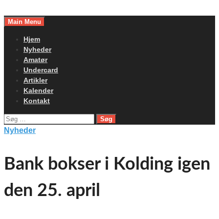
Skip
to
Main Menu
content
Hjem
Nyheder
Amatør
Undercard
Artikler
Kalender
Kontakt
Søg
efter:
Nyheder
Bank bokser i Kolding igen
den 25. april