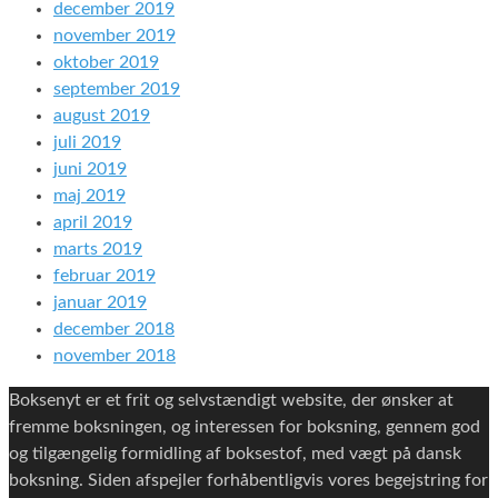
december 2019
november 2019
oktober 2019
september 2019
august 2019
juli 2019
juni 2019
maj 2019
april 2019
marts 2019
februar 2019
januar 2019
december 2018
november 2018
Boksenyt er et frit og selvstændigt website, der ønsker at
fremme boksningen, og interessen for boksning, gennem god
og tilgængelig formidling af boksestof, med vægt på dansk
boksning. Siden afspejler forhåbentligvis vores begejstring for