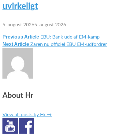
uvirkeligt
5. august 2026
5. august 2026
Previous Article
EBU: Bank ude af EM-kamp
Indlægsnavigation
Next Article
Zaren nu officiel EBU EM-udfordrer
About Hr
View all posts by Hr
→