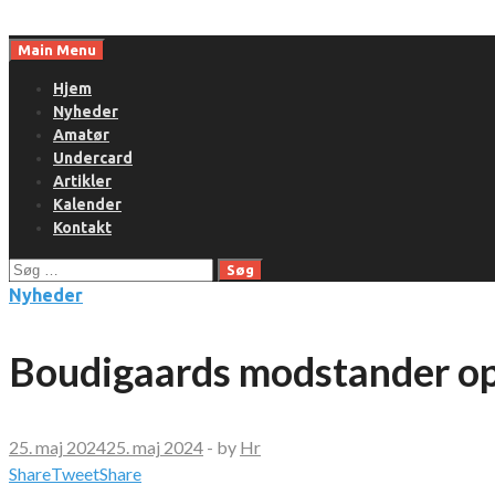
Skip
to
Main Menu
content
Hjem
Nyheder
Amatør
Undercard
Artikler
Kalender
Kontakt
Søg
efter:
Nyheder
Boudigaards modstander op
25. maj 2024
25. maj 2024
-
by
Hr
Share
Tweet
Share