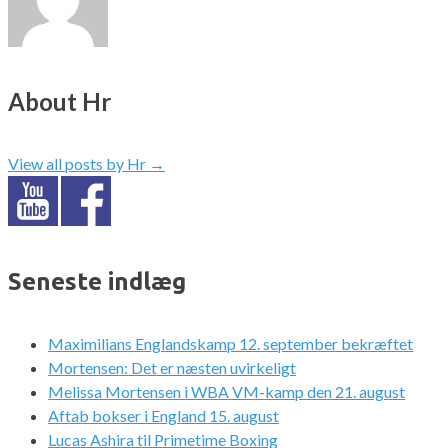
About Hr
View all posts by Hr
→
Seneste indlæg
Maximilians Englandskamp 12. september bekræftet
Mortensen: Det er næsten uvirkeligt
Melissa Mortensen i WBA VM-kamp den 21. august
Aftab bokser i England 15. august
Lucas Ashira til Primetime Boxing