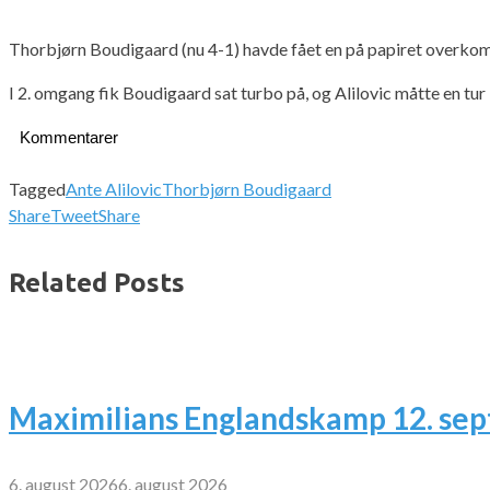
Thorbjørn Boudigaard (nu 4-1) havde fået en på papiret overkomme
I 2. omgang fik Boudigaard sat turbo på, og Alilovic måtte en tur 
Kommentarer
Tagged
Ante Alilovic
Thorbjørn Boudigaard
Share
Tweet
Share
Related Posts
Maximilians Englandskamp 12. se
6. august 2026
6. august 2026