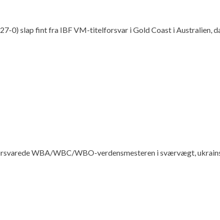
u 27-0) slap fint fra IBF VM-titelforsvar i Gold Coast i Australi
n, forsvarede WBA/WBC/WBO-verdensmesteren i sværvægt, ukrains