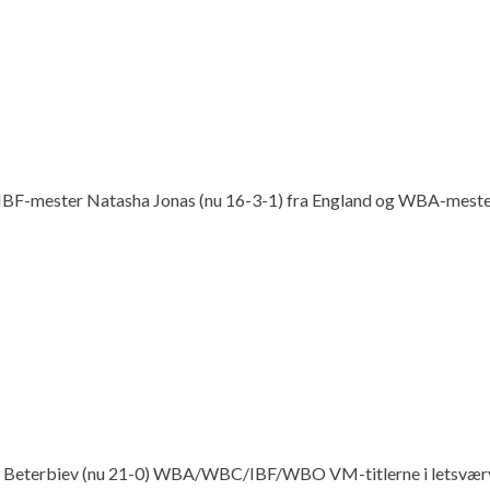
BF-mester Natasha Jonas (nu 16-3-1) fra England og WBA-mester La
rtur Beterbiev (nu 21-0) WBA/WBC/IBF/WBO VM-titlerne i letsværv