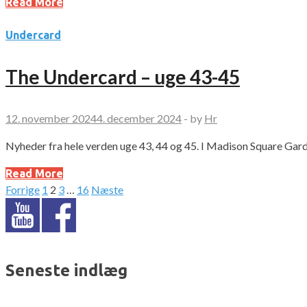
Read More
Undercard
The Undercard – uge 43-45
12. november 2024
4. december 2024
-
by
Hr
Nyheder fra hele verden uge 43, 44 og 45. I Madison Square Gar
Read More
Forrige
1
2
3
…
16
Næste
Indlægsinddeling
Seneste indlæg