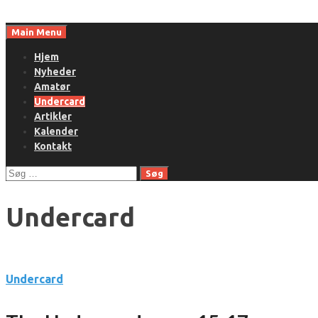
Skip
to
Main Menu
content
Hjem
Nyheder
Amatør
Undercard
Artikler
Kalender
Kontakt
Søg
efter:
Undercard
Undercard