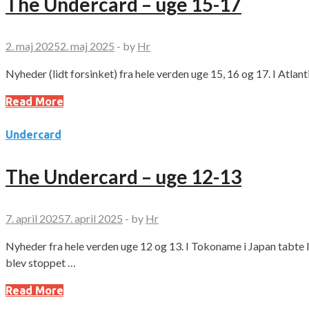
The Undercard – uge 15-17
2. maj 2025
2. maj 2025
-
by
Hr
Nyheder (lidt forsinket) fra hele verden uge 15, 16 og 17. I Atl
Read More
Undercard
The Undercard – uge 12-13
7. april 2025
7. april 2025
-
by
Hr
Nyheder fra hele verden uge 12 og 13. I Tokoname i Japan tabte 
blev stoppet …
Read More