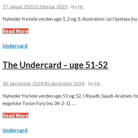
27. januar 2025
3. februar 2025
-
by
Hr
Nyheder fra hele verden uge 1, 2 og 3. Australske Jai Opetaia (n
Read More
Undercard
The Undercard – uge 51-52
30. december 2024
30. december 2024
-
by
Hr
Nyheder fra hele verden uge 51 og 52. I Riyadh, Saudi-Arabie
engelske Tyson Fury (nu 34-2-1). …
Read More
Undercard