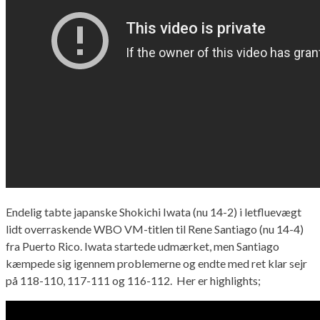
Endelig tabte japanske Shokichi Iwata (nu 14-2) i letfluevægt
lidt overraskende WBO VM-titlen til Rene Santiago (nu 14-4)
fra Puerto Rico. Iwata startede udmærket, men Santiago
kæmpede sig igennem problemerne og endte med ret klar sejr
på 118-110, 117-111 og 116-112. Her er highlights;