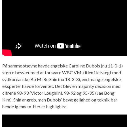
På samme stævne havde engelske Caroline Dubois (nu 11-0-1)
større besvær med at forsvare WBC VM-titlen i letvægt mod
sydkoreanske Bo Mi Re Shin (nu 18-3-3), end mange engelske
eksperter havde forventet. Det blev en majority decision med
cifrene 98-93 (Victor Loughlin), 98-92 og 95-95 (Jae Bong
Kim). Shin angreb, men Dubois’ bevægelighed og teknik bar
hende igennem. Her er highlights: