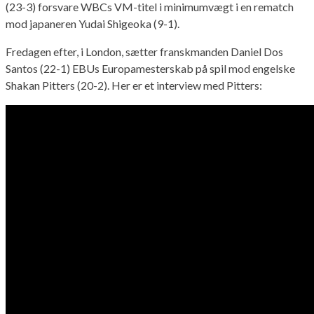
(23-3) forsvare WBCs VM-titel i minimumvægt i en rematch
mod japaneren Yudai Shigeoka (9-1).
Fredagen efter, i London, sætter franskmanden Daniel Dos
Santos (22-1) EBUs Europamesterskab på spil mod engelske
Shakan Pitters (20-2). Her er et interview med Pitters: