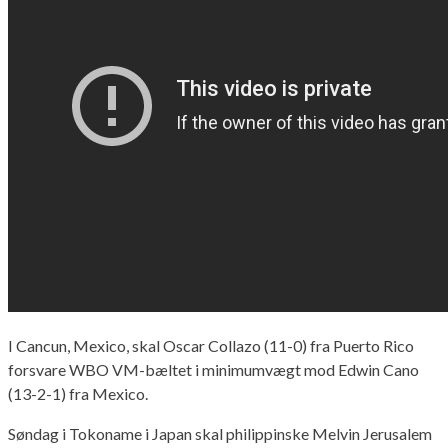
I Cancun, Mexico, skal Oscar Collazo (11-0) fra Puerto Rico
forsvare WBO VM-bæltet i minimumvægt mod Edwin Cano
(13-2-1) fra Mexico.
Søndag i Tokoname i Japan skal philippinske Melvin Jerusalem