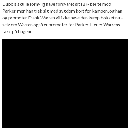
Dubois skulle fornylig have forsvaret sit IBF-bælte mod
Parker, men han trak sig med sygdom kort før kampen, og han
og promoter Frank Warren vil ikke have den kamp bokset nu –
selv om Warren også er promoter for Parker. Her er Warrens
take på tingene: