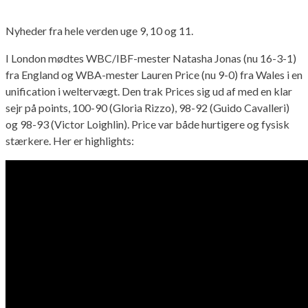
Nyheder fra hele verden uge 9, 10 og 11.
I London mødtes WBC/IBF-mester Natasha Jonas (nu 16-3-1)
fra England og WBA-mester Lauren Price (nu 9-0) fra Wales i en
unification i weltervægt. Den trak Prices sig ud af med en klar
sejr på points, 100-90 (Gloria Rizzo), 98-92 (Guido Cavalleri)
og 98-93 (Victor Loighlin). Price var både hurtigere og fysisk
stærkere. Her er highlights: