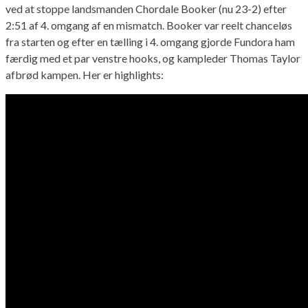
ved at stoppe landsmanden Chordale Booker (nu 23-2) efter
2:51 af 4. omgang af en mismatch. Booker var reelt chanceløs
fra starten og efter en tælling i 4. omgang gjorde Fundora ham
færdig med et par venstre hooks, og kampleder Thomas Taylor
afbrød kampen. Her er highlights: