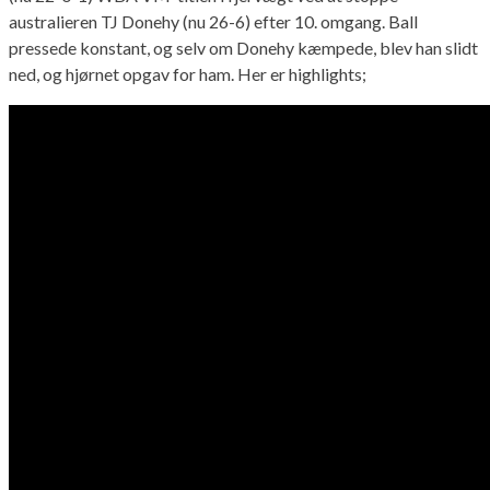
australieren TJ Donehy (nu 26-6) efter 10. omgang. Ball
pressede konstant, og selv om Donehy kæmpede, blev han slidt
ned, og hjørnet opgav for ham. Her er highlights;