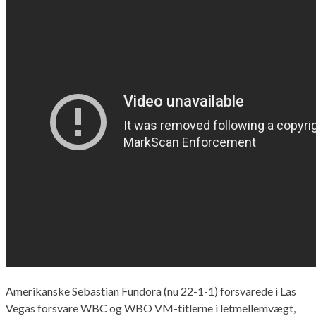
Amerikanske Sebastian Fundora (nu 22-1-1) forsvarede i Las
Vegas forsvare WBC og WBO VM-titlerne i letmellemvægt,