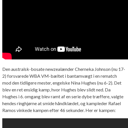
Den australsk-bosate newzealænder Cherneka Johnson (nu 17-
2) forsvarede WBA VM-bæltet i bantamvægt i en rematch
mod den tidligere mester, engelske Nina Hughes (nu 6-2). Det
blev en ret ensidig kamp, hvor Hughes blev slidt ned. Da
Hughes i 6. omgang blev ramt af en serie dybe træffere, valgte
hendes ringhjørne at smide håndklædet, og kampleder Rafael
Ramos vinkede kampen efter 46 sekunder. Her er kampen: