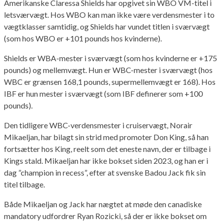
Amerikanske Claressa Shields har opgivet sin WBO VM-titel i
letsværvægt. Hos WBO kan man ikke være verdensmester i to
vægtklasser samtidig, og Shields har vundet titlen i sværvægt
(som hos WBO er +101 pounds hos kvinderne).
Shields er WBA-mester i sværvægt (som hos kvinderne er +175
pounds) og mellemvægt. Hun er WBC-mester i sværvægt (hos
WBC er grænsen 168,1 pounds, supermellemvægt er 168). Hos
IBF er hun mester i sværvægt (som IBF definerer som +100
pounds).
Den tidligere WBC-verdensmester i cruiservægt, Norair
Mikaeljan, har bilagt sin strid med promoter Don King, så han
fortsætter hos King, reelt som det eneste navn, der er tilbage i
Kings stald. Mikaeljan har ikke bokset siden 2023, og han er i
dag ”champion in recess”, efter at svenske Badou Jack fik sin
titel tilbage.
Både Mikaeljan og Jack har nægtet at møde den canadiske
mandatory udfordrer Ryan Rozicki, så der er ikke bokset om