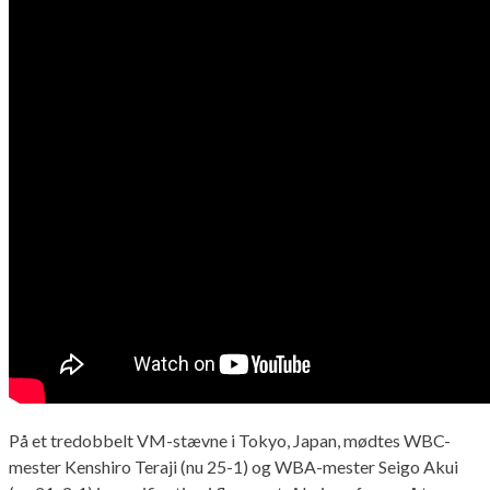
På et tredobbelt VM-stævne i Tokyo, Japan, mødtes WBC-
mester Kenshiro Teraji (nu 25-1) og WBA-mester Seigo Akui