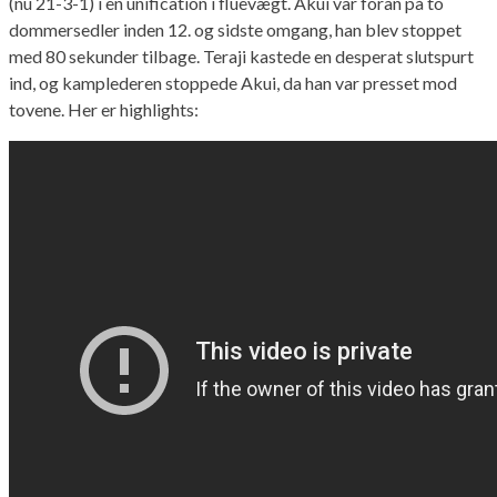
(nu 21-3-1) i en unification i fluevægt. Akui var foran på to
dommersedler inden 12. og sidste omgang, han blev stoppet
med 80 sekunder tilbage. Teraji kastede en desperat slutspurt
ind, og kamplederen stoppede Akui, da han var presset mod
tovene. Her er highlights: