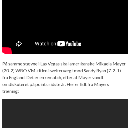
På samme stævne i Las Vegas skal amerikanske Mikaela Mayer
(20-2) WBO VM-titlen i weltervægt mod Sandy Ryan (7-2-1)
fra England. Det er en rematch, efter at Mayer vandt
omdiskuteret på points sidste år. Her er lidt fra Mayers
træning: