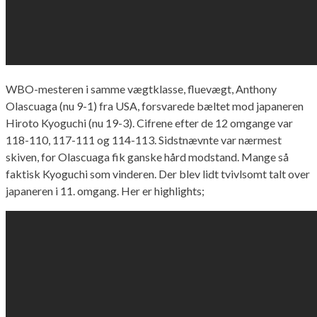
WBO-mesteren i samme vægtklasse, fluevægt, Anthony
Olascuaga (nu 9-1) fra USA, forsvarede bæltet mod japaneren
Hiroto Kyoguchi (nu 19-3). Cifrene efter de 12 omgange var
118-110, 117-111 og 114-113. Sidstnævnte var nærmest
skiven, for Olascuaga fik ganske hård modstand. Mange så
faktisk Kyoguchi som vinderen. Der blev lidt tvivlsomt talt over
japaneren i 11. omgang. Her er highlights;