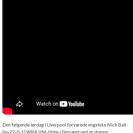
Den følgende lørdag i Liverpool forvarede engelske Nick Ball
(nu 22-0-1) WBA VM-titlen i fjervægt ved at stoppe