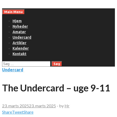
Skip
to
Main Menu
content
Hjem
Nyheder
Amatør
Undercard
Artikler
Kalender
Kontakt
Søg
efter:
Undercard
The Undercard – uge 9-11
23. marts 2025
23. marts 2025
-
by
Hr
Share
Tweet
Share