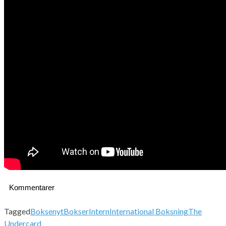
Kommentarer
Tagged
Boksenyt
Bokser
Intern
International Boksning
The
Undercard