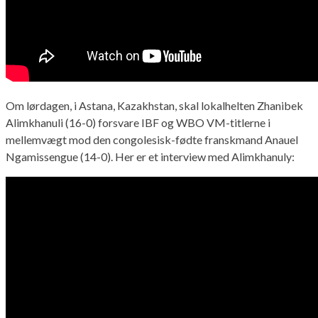
Om lørdagen, i Astana, Kazakhstan, skal lokalhelten Zhanibek
Alimkhanuli (16-0) forsvare IBF og WBO VM-titlerne i
mellemvægt mod den congolesisk-fødte franskmand Anauel
Ngamissengue (14-0). Her er et interview med Alimkhanuly: