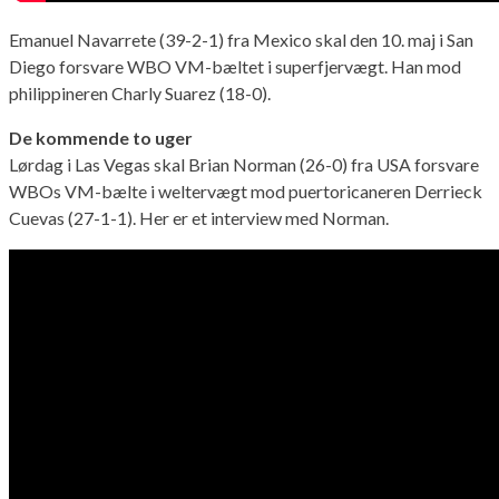
Emanuel Navarrete (39-2-1) fra Mexico skal den 10. maj i San
Diego forsvare WBO VM-bæltet i superfjervægt. Han mod
philippineren Charly Suarez (18-0).
De kommende to uger
Lørdag i Las Vegas skal Brian Norman (26-0) fra USA forsvare
WBOs VM-bælte i weltervægt mod puertoricaneren Derrieck
Cuevas (27-1-1). Her er et interview med Norman.