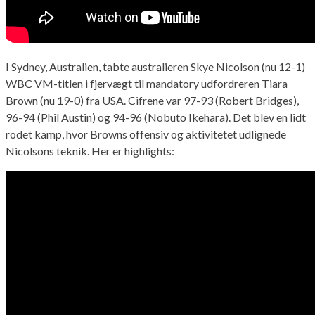
I Sydney, Australien, tabte australieren Skye Nicolson (nu 12-1)
WBC VM-titlen i fjervægt til mandatory udfordreren Tiara
Brown (nu 19-0) fra USA. Cifrene var 97-93 (Robert Bridges),
96-94 (Phil Austin) og 94-96 (Nobuto Ikehara). Det blev en lidt
rodet kamp, hvor Browns offensiv og aktivitetet udlignede
Nicolsons teknik. Her er highlights: