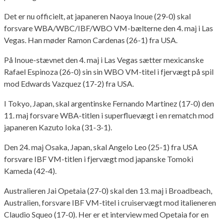
Det er nu officielt, at japaneren Naoya Inoue (29-0) skal
forsvare WBA/WBC/IBF/WBO VM-bælterne den 4. maj i Las
Vegas. Han møder Ramon Cardenas (26-1) fra USA.
På Inoue-stævnet den 4. maj i Las Vegas sætter mexicanske
Rafael Espinoza (26-0) sin sin WBO VM-titel i fjervægt på spil
mod Edwards Vazquez (17-2) fra USA.
I Tokyo, Japan, skal argentinske Fernando Martinez (17-0) den
11. maj forsvare WBA-titlen i superfluevægt i en rematch mod
japaneren Kazuto Ioka (31-3-1).
Den 24. maj Osaka, Japan, skal Angelo Leo (25-1) fra USA
forsvare IBF VM-titlen i fjervægt mod japanske Tomoki
Kameda (42-4).
Australieren Jai Opetaia (27-0) skal den 13. maj i Broadbeach,
Australien, forsvare IBF VM-titel i cruiservægt mod italieneren
Claudio Squeo (17-0). Her er et interview med Opetaia for en