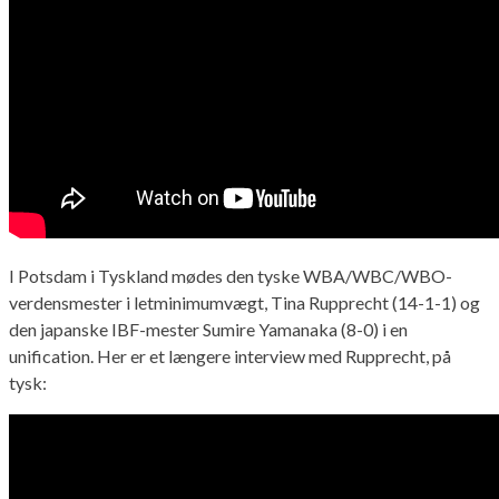
I Potsdam i Tyskland mødes den tyske WBA/WBC/WBO-
verdensmester i letminimumvægt, Tina Rupprecht (14-1-1) og
den japanske IBF-mester Sumire Yamanaka (8-0) i en
unification. Her er et længere interview med Rupprecht, på
tysk: