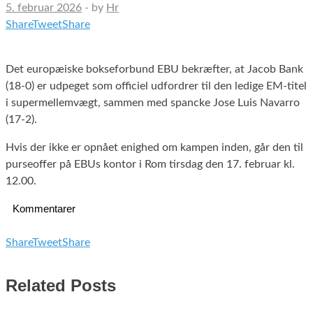
5. februar 2026
-
by
Hr
Share
Tweet
Share
Det europæiske bokseforbund EBU bekræfter, at Jacob Bank
(18-0) er udpeget som officiel udfordrer til den ledige EM-titel
i supermellemvægt, sammen med spancke Jose Luis Navarro
(17-2).
Hvis der ikke er opnået enighed om kampen inden, går den til
purseoffer på EBUs kontor i Rom tirsdag den 17. februar kl.
12.00.
Kommentarer
Share
Tweet
Share
Related Posts