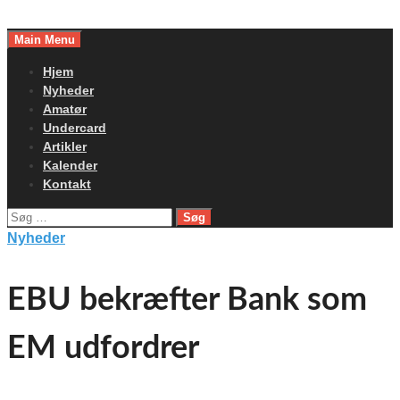
Skip
to
Main Menu
content
Hjem
Nyheder
Amatør
Undercard
Artikler
Kalender
Kontakt
Søg
efter:
Nyheder
EBU bekræfter Bank som
EM udfordrer