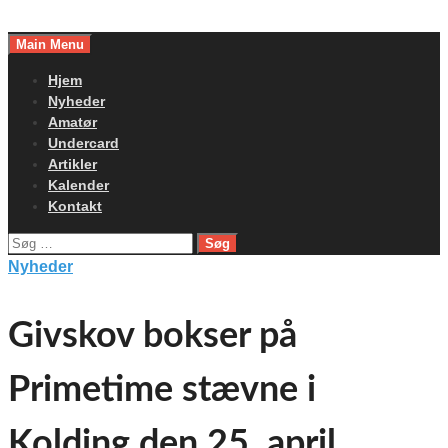
Skip
to
Main Menu
content
Hjem
Nyheder
Amatør
Undercard
Artikler
Kalender
Kontakt
Søg
efter:
Nyheder
Givskov bokser på
Primetime stævne i
Kolding den 25. april