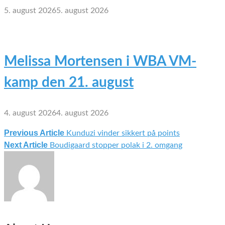
5. august 2026
5. august 2026
Melissa Mortensen i WBA VM-
kamp den 21. august
4. august 2026
4. august 2026
Previous Article
Kunduzi vinder sikkert på points
Indlægsnavigation
Next Article
Boudigaard stopper polak i 2. omgang