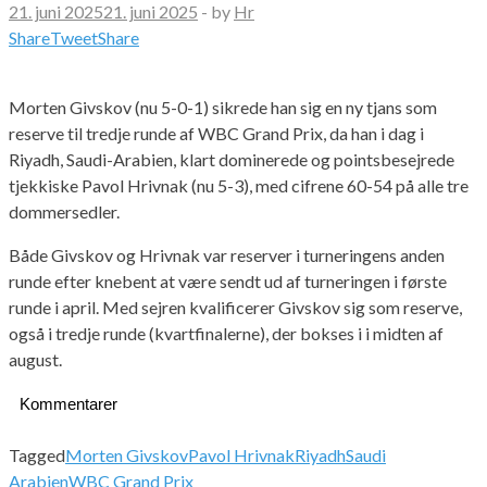
21. juni 2025
21. juni 2025
-
by
Hr
Share
Tweet
Share
Morten Givskov (nu 5-0-1) sikrede han sig en ny tjans som
reserve til tredje runde af WBC Grand Prix, da han i dag i
Riyadh, Saudi-Arabien, klart dominerede og pointsbesejrede
tjekkiske Pavol Hrivnak (nu 5-3), med cifrene 60-54 på alle tre
dommersedler.
Både Givskov og Hrivnak var reserver i turneringens anden
runde efter knebent at være sendt ud af turneringen i første
runde i april. Med sejren kvalificerer Givskov sig som reserve,
også i tredje runde (kvartfinalerne), der bokses i i midten af
august.
Kommentarer
Tagged
Morten Givskov
Pavol Hrivnak
Riyadh
Saudi
Arabien
WBC Grand Prix