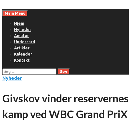
Skip
to
Main Menu
content
Hjem
Nyheder
Amatør
Undercard
Artikler
Kalender
Kontakt
Søg
efter:
Nyheder
Givskov vinder reservernes
kamp ved WBC Grand PriX