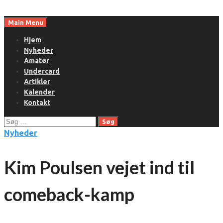
Skip
to
Main Menu
content
Hjem
Nyheder
Amatør
Undercard
Artikler
Kalender
Kontakt
Søg
efter:
Nyheder
Kim Poulsen vejet ind til
comeback-kamp