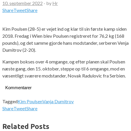
10. september 2022
-
by
Hr
Share
Tweet
Share
Kim Poulsen (28-5) er vejet ind og klar til sin første kamp siden
2018. Fredag i Wien blev Poulsen registreret for 76,2 kg (168
pounds), og det samme gjorde hans modstander, serberen Venja
Dumitrov (2-20).
Kampen bokses over 4 omgange, og efter planen skal Poulsen
næste gang, den 15. oktober, steppe op til 6 omgange, mod en
væsentligt sværere modstander, Novak Radulovic fra Serbien.
Kommentarer
Tagged
Kim Poulsen
Vanja Dumitrov
Share
Tweet
Share
Related Posts