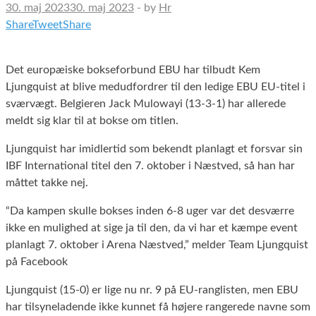
30. maj 2023
30. maj 2023
-
by
Hr
Share
Tweet
Share
Det europæiske bokseforbund EBU har tilbudt Kem
Ljungquist at blive medudfordrer til den ledige EBU EU-titel i
sværvægt. Belgieren Jack Mulowayi (13-3-1) har allerede
meldt sig klar til at bokse om titlen.
Ljungquist har imidlertid som bekendt planlagt et forsvar sin
IBF International titel den 7. oktober i Næstved, så han har
måttet takke nej.
“Da kampen skulle bokses inden 6-8 uger var det desværre
ikke en mulighed at sige ja til den, da vi har et kæmpe event
planlagt 7. oktober i Arena Næstved,” melder Team Ljungquist
på Facebook
Ljungquist (15-0) er lige nu nr. 9 på EU-ranglisten, men EBU
har tilsyneladende ikke kunnet få højere rangerede navne som