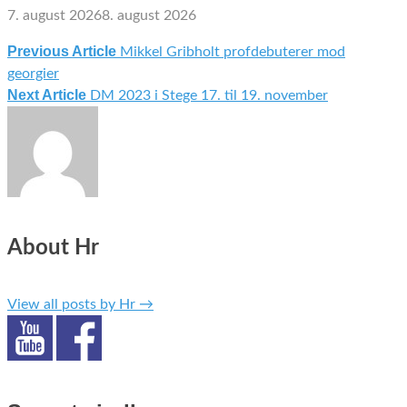
7. august 2026
8. august 2026
Previous Article
Mikkel Gribholt profdebuterer mod
Indlægsnavigation
georgier
Next Article
DM 2023 i Stege 17. til 19. november
About Hr
View all posts by Hr
→