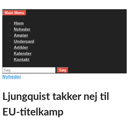
Skip
to
Main Menu
content
Hjem
Nyheder
Amatør
Undercard
Artikler
Kalender
Kontakt
Søg
efter:
Nyheder
Ljungquist takker nej til
EU-titelkamp