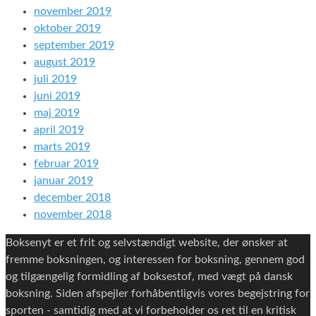
november 2019
oktober 2019
september 2019
august 2019
juli 2019
juni 2019
maj 2019
april 2019
marts 2019
februar 2019
januar 2019
december 2018
november 2018
Boksenyt er et frit og selvstændigt website, der ønsker at
fremme boksningen, og interessen for boksning, gennem god
og tilgængelig formidling af boksestof, med vægt på dansk
boksning. Siden afspejler forhåbentligvis vores begejstring for
sporten - samtidig med at vi forbeholder os ret til en kritisk