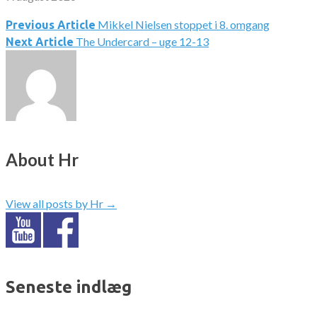
Mikkel Nielsen stoppet i 8. omgang
Indlægsnavigation
Previous Article
The Undercard – uge 12-13
Next Article
About Hr
View all posts by Hr
→
Seneste indlæg