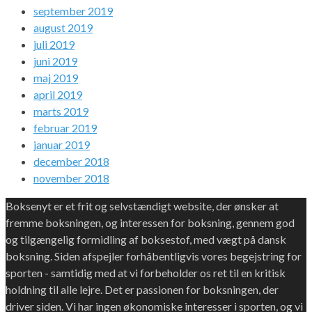
september 2019
august 2019
juli 2019
juni 2019
maj 2019
april 2019
marts 2019
februar 2019
januar 2019
december 2018
november 2018
Boksenyt er et frit og selvstændigt website, der ønsker at
fremme boksningen, og interessen for boksning, gennem god
og tilgængelig formidling af boksestof, med vægt på dansk
boksning. Siden afspejler forhåbentligvis vores begejstring for
sporten - samtidig med at vi forbeholder os ret til en kritisk
holdning til alle lejre. Det er passionen for boksningen, der
driver siden. Vi har ingen økonomiske interesser i sporten, og vi