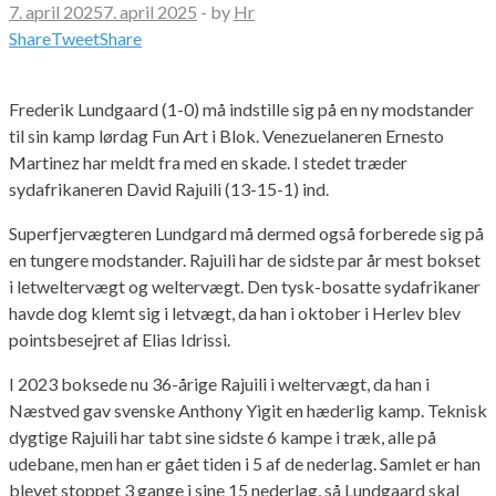
7. april 2025
7. april 2025
-
by
Hr
Share
Tweet
Share
Frederik Lundgaard (1-0) må indstille sig på en ny modstander
til sin kamp lørdag Fun Art i Blok. Venezuelaneren Ernesto
Martinez har meldt fra med en skade. I stedet træder
sydafrikaneren David Rajuili (13-15-1) ind.
Superfjervægteren Lundgard må dermed også forberede sig på
en tungere modstander. Rajuili har de sidste par år mest bokset
i letweltervægt og weltervægt. Den tysk-bosatte sydafrikaner
havde dog klemt sig i letvægt, da han i oktober i Herlev blev
pointsbesejret af Elias Idrissi.
I 2023 boksede nu 36-årige Rajuili i weltervægt, da han i
Næstved gav svenske Anthony Yigit en hæderlig kamp. Teknisk
dygtige Rajuili har tabt sine sidste 6 kampe i træk, alle på
udebane, men han er gået tiden i 5 af de nederlag. Samlet er han
blevet stoppet 3 gange i sine 15 nederlag, så Lundgaard skal