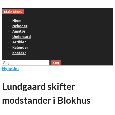
Skip
to
Main Menu
content
Hjem
Nyheder
Amatør
Undercard
Artikler
Kalender
Kontakt
Søg
efter:
Nyheder
Lundgaard skifter
modstander i Blokhus