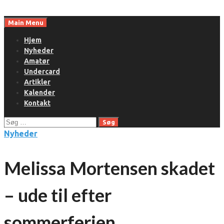
Skip
to
Main Menu
content
Hjem
Nyheder
Amatør
Undercard
Artikler
Kalender
Kontakt
Søg
efter:
Nyheder
Melissa Mortensen skadet
– ude til efter
sommerferien