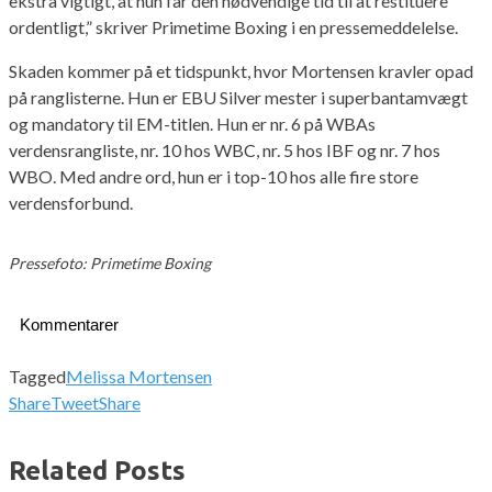
ekstra vigtigt, at hun får den nødvendige tid til at restituere
ordentligt,” skriver Primetime Boxing i en pressemeddelelse.
Skaden kommer på et tidspunkt, hvor Mortensen kravler opad
på ranglisterne. Hun er EBU Silver mester i superbantamvægt
og mandatory til EM-titlen. Hun er nr. 6 på WBAs
verdensrangliste, nr. 10 hos WBC, nr. 5 hos IBF og nr. 7 hos
WBO. Med andre ord, hun er i top-10 hos alle fire store
verdensforbund.
Pressefoto: Primetime Boxing
Kommentarer
Tagged
Melissa Mortensen
Share
Tweet
Share
Related Posts