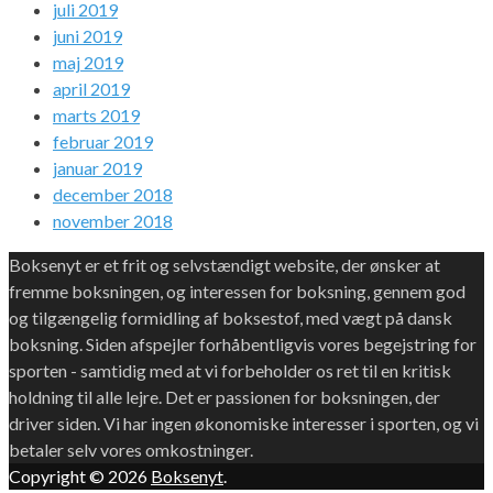
juli 2019
juni 2019
maj 2019
april 2019
marts 2019
februar 2019
januar 2019
december 2018
november 2018
Boksenyt er et frit og selvstændigt website, der ønsker at
fremme boksningen, og interessen for boksning, gennem god
og tilgængelig formidling af boksestof, med vægt på dansk
boksning. Siden afspejler forhåbentligvis vores begejstring for
sporten - samtidig med at vi forbeholder os ret til en kritisk
holdning til alle lejre. Det er passionen for boksningen, der
driver siden. Vi har ingen økonomiske interesser i sporten, og vi
betaler selv vores omkostninger.
Copyright © 2026
Boksenyt
.