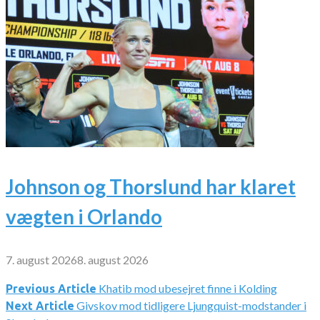
Johnson og Thorslund har klaret
vægten i Orlando
7. august 2026
8. august 2026
Khatib mod ubesejret finne i Kolding
Indlægsnavigation
Previous Article
Givskov mod tidligere Ljungquist-modstander i
Next Article