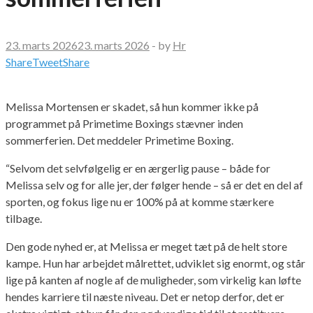
23. marts 2026
23. marts 2026
-
by
Hr
Share
Tweet
Share
Melissa Mortensen er skadet, så hun kommer ikke på
programmet på Primetime Boxings stævner inden
sommerferien. Det meddeler Primetime Boxing.
“Selvom det selvfølgelig er en ærgerlig pause – både for
Melissa selv og for alle jer, der følger hende – så er det en del af
sporten, og fokus lige nu er 100% på at komme stærkere
tilbage.
Den gode nyhed er, at Melissa er meget tæt på de helt store
kampe. Hun har arbejdet målrettet, udviklet sig enormt, og står
lige på kanten af nogle af de muligheder, som virkelig kan løfte
hendes karriere til næste niveau. Det er netop derfor, det er