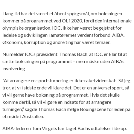
I lang tid har det været et åbent spørgsmål, om boksningen
kommer på programmet ved OL i 2020, fordi den internationale
olympiske organisation, IOC, ikke har været begejstret for
ledelse og udviklingen i amatørernes verdensforbund, AIBA.
Økonomi, korruption og andre ting har været temaer.
Nu melder IOCs præsident, Thomas Bach, at IOC er klar til at
sætte boksningen på programmet – men måske uden AIBAs
involvering.
“At arrangere en sportsturnering er ikke raketvidenskab. Så jeg
tror, at vi i sidste ende vil klare det. Det er en universel sport, så
vi vil gerne have boksning på programmet. Hvis det skulle
komme dertil, så vil vi gøre en indsats for at arrangere
turningen,” sagde Thomas Bach ifølge Boxingscene forleden på
et møde i Australien.
AIBA-lederen Tom Virgets har taget Bachs udtalelser ilde op.