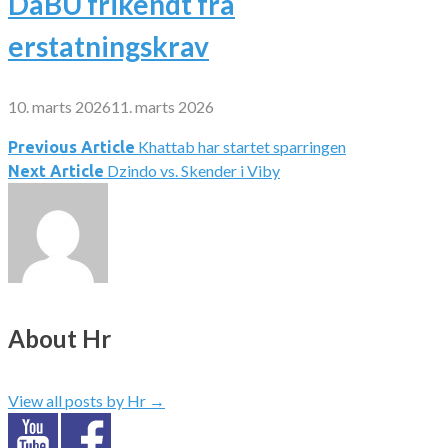
DaBU frikendt fra
erstatningskrav
10. marts 2026
11. marts 2026
Khattab har startet sparringen
Indlægsnavigation
Previous Article
Dzindo vs. Skender i Viby
Next Article
About Hr
View all posts by Hr
→