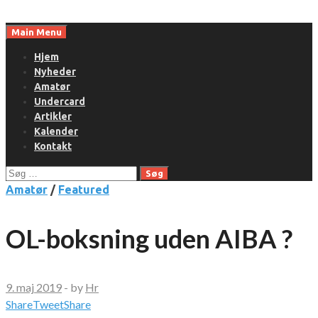
Skip
to
Main Menu
content
Hjem
Nyheder
Amatør
Undercard
Artikler
Kalender
Kontakt
Søg
efter:
Amatør
/
Featured
OL-boksning uden AIBA ?
9. maj 2019
-
by
Hr
Share
Tweet
Share