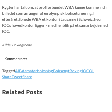
Rygter har talt om, at profforbundet WBA kunne komme ind i
billedet som arrangør af en olympisk bokseturnering. I
efteråret åbnede WBA et kontor i Lausanne i Schweiz, hvor
IOCs hovedkontor ligger – med henblik på et samarbejde med
IOC.
Kilde: Boxingscene
Kommentarer
Tagged
AIBA
amatørboksning
Boksenyt
Boxing
IOC
OL
Share
Tweet
Share
Related Posts