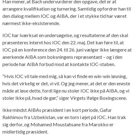
Han mener, at Bach undervurderer den opgave, det er at
arrangere kvalifikation og turnering. Samtidig opfordrer han til
den dialog mellem IOC og AIBA, der i et stykke tid har været
nærmest ikke-eksisterende.
IOC har iværksat en undersøgelse, og resultaterne af den skal
præsenteres internt hos IOC den 22. maj. Det kan føre til, at
IOC på en konference den 24. til 26. juni vælger ikke længere at
anerkende AIBA som boksningens repræsentant – og i den
periode har AIBA forbud mod at kontakte IOC-staben.
“Hvis IOC vil tale med mig, så kan vi finde en win-win løsning,
hvis det virkelig er det, vi vil. Og jeg mener, at det er den eneste
måde at løse dette, fordi lige nu stoler IOC ikke på AIBA, og vi
stoler ikke på, hvad de gør,” siger Virgets ifølge Boxingscene.
Ikke mindst AIBAs præsident i en kort periode, Gafur
Rakhimov fra Uzbekistan, var en torn i øjet på IOC. Han trak
sig derfor, og Mohamed Moustahsane fra Marokko er
midlertidig præsident.