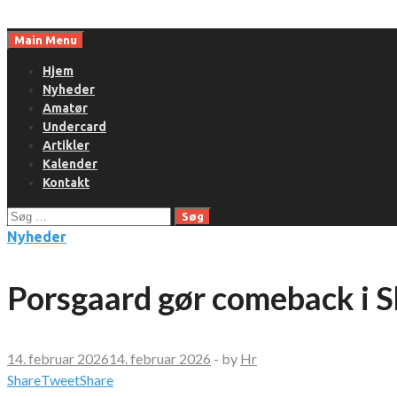
Skip
to
Main Menu
content
Hjem
Nyheder
Amatør
Undercard
Artikler
Kalender
Kontakt
Søg
efter:
Nyheder
Porsgaard gør comeback i 
14. februar 2026
14. februar 2026
-
by
Hr
Share
Tweet
Share