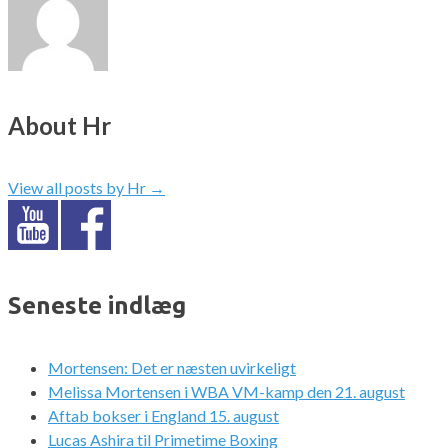
About Hr
View all posts by Hr
→
Seneste indlæg
Mortensen: Det er næsten uvirkeligt
Melissa Mortensen i WBA VM-kamp den 21. august
Aftab bokser i England 15. august
Lucas Ashira til Primetime Boxing