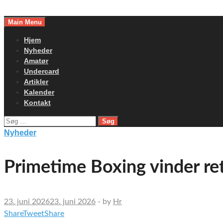
Skip
to
Main Menu
content
Hjem
Nyheder
Amatør
Undercard
Artikler
Kalender
Kontakt
Søg
efter:
Nyheder
Primetime Boxing vinder re
23. juni 2026
23. juni 2026
-
by
Hr
Share
Tweet
Share