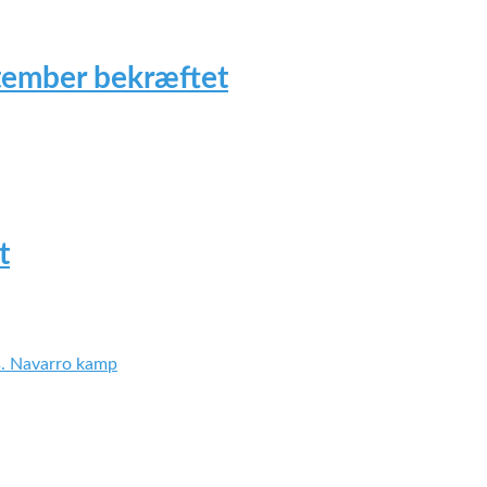
tember bekræftet
t
vs. Navarro kamp