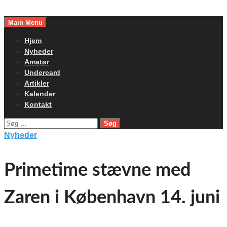
Skip
to
Main Menu
content
Hjem
Nyheder
Amatør
Undercard
Artikler
Kalender
Kontakt
Søg
efter:
Nyheder
Primetime stævne med
Zaren i København 14. juni