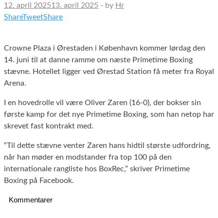
12. april 2025
13. april 2025
-
by
Hr
Share
Tweet
Share
Crowne Plaza i Ørestaden i København kommer lørdag den
14. juni til at danne ramme om næste Primetime Boxing
stævne. Hotellet ligger ved Ørestad Station få meter fra Royal
Arena.
I en hovedrolle vil være Oliver Zaren (16-0), der bokser sin
første kamp for det nye Primetime Boxing, som han netop har
skrevet fast kontrakt med.
“Til dette stævne venter Zaren hans hidtil største udfordring,
når han møder en modstander fra top 100 på den
internationale rangliste hos BoxRec,” skriver Primetime
Boxing på Facebook.
Kommentarer