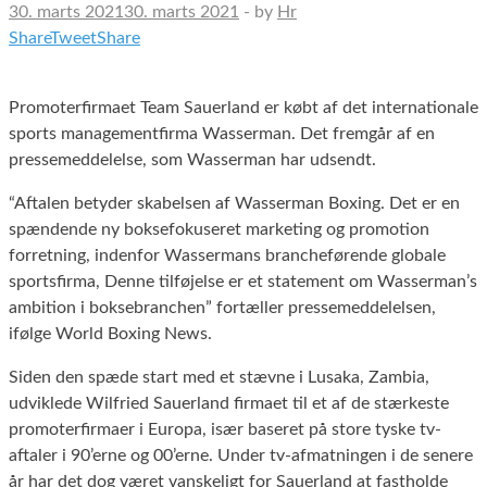
30. marts 2021
30. marts 2021
-
by
Hr
Share
Tweet
Share
Promoterfirmaet Team Sauerland er købt af det internationale
sports managementfirma Wasserman. Det fremgår af en
pressemeddelelse, som Wasserman har udsendt.
“Aftalen betyder skabelsen af Wasserman Boxing. Det er en
spændende ny boksefokuseret marketing og promotion
forretning, indenfor Wassermans brancheførende globale
sportsfirma, Denne tilføjelse er et statement om Wasserman’s
ambition i boksebranchen” fortæller pressemeddelelsen,
ifølge World Boxing News.
Siden den spæde start med et stævne i Lusaka, Zambia,
udviklede Wilfried Sauerland firmaet til et af de stærkeste
promoterfirmaer i Europa, især baseret på store tyske tv-
aftaler i 90’erne og 00’erne. Under tv-afmatningen i de senere
år har det dog været vanskeligt for Sauerland at fastholde