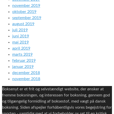
november 2019
oktober 2019
september 2019
august 2019
juli 2019
juni 2019
maj 2019
april 2019
marts 2019
februar 2019
januar 2019
december 2018
november 2018
Boksenyt er et frit og selvstændigt website, der ønsker at
fremme boksningen, og interessen for boksning, gennem god
og tilgængelig formidling af boksestof, med vægt på dansk
boksning. Siden afspejler forhåbentligvis vores begejstring for
sporten - samtidig med at vi forbeholder os ret til en kritisk