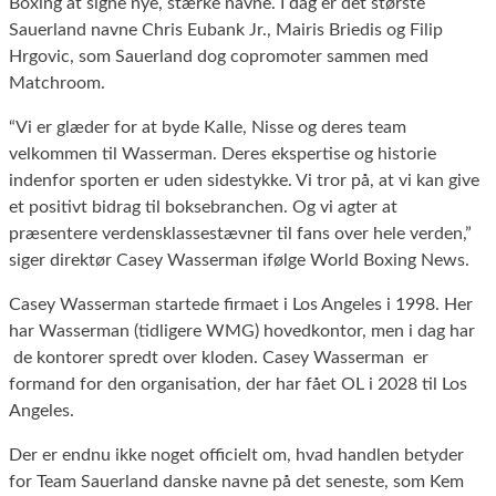
Boxing at signe nye, stærke navne. I dag er det største
Sauerland navne Chris Eubank Jr., Mairis Briedis og Filip
Hrgovic, som Sauerland dog copromoter sammen med
Matchroom.
“Vi er glæder for at byde Kalle, Nisse og deres team
velkommen til Wasserman. Deres ekspertise og historie
indenfor sporten er uden sidestykke. Vi tror på, at vi kan give
et positivt bidrag til boksebranchen. Og vi agter at
præsentere verdensklassestævner til fans over hele verden,”
siger direktør Casey Wasserman ifølge World Boxing News.
Casey Wasserman startede firmaet i Los Angeles i 1998. Her
har Wasserman (tidligere WMG) hovedkontor, men i dag har
de kontorer spredt over kloden. Casey Wasserman er
formand for den organisation, der har fået OL i 2028 til Los
Angeles.
Der er endnu ikke noget officielt om, hvad handlen betyder
for Team Sauerland danske navne på det seneste, som Kem