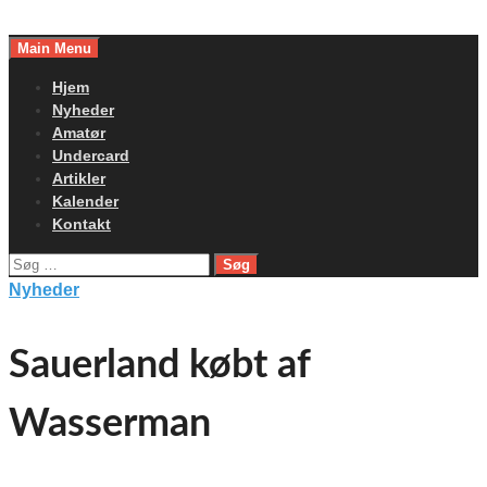
Skip
to
Main Menu
content
Hjem
Nyheder
Amatør
Undercard
Artikler
Kalender
Kontakt
Søg
efter:
Nyheder
Sauerland købt af
Wasserman