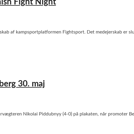
ish Fight Night
rskab af kampsportplatformen Fightsport. Det medejerskab er slut
berg 30. maj
vægteren Nikolai Piddubnyy (4-0) på plakaten, når promoter Bett