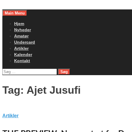
Skip
to
Main Menu
content
Hjem
Nyheder
Amatør
Undercard
Artikler
Kalender
Kontakt
Søg
efter:
Tag:
Ajet Jusufi
Artikler