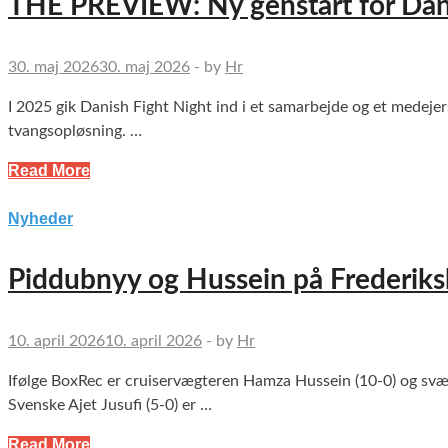
THE PREVIEW: Ny genstart for Dan
30. maj 2026
30. maj 2026
-
by
Hr
I 2025 gik Danish Fight Night ind i et samarbejde og et medeje
tvangsopløsning. …
Read More
Nyheder
Piddubnyy og Hussein på Frederiks
10. april 2026
10. april 2026
-
by
Hr
Ifølge BoxRec er cruiservægteren Hamza Hussein (10-0) og svær
Svenske Ajet Jusufi (5-0) er …
Read More