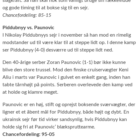
slagkraft. Så han skal nok som vanligt bruge sin rækkevidde
og gode timing til at bokse sig til en sejr.
Chancefordeling: 85-15
Piddubnyy vs. Paunovic
I Nikolay Piddubnyys sejr i november så han mod en rimelig
modstander ud til være klar til at steppe lidt op. I denne kamp
ser Piddubnyy (4-0) desværre ud til steppe lidt ned.
Den 40-årige serber Zoran Paunovic (1-1) bør ikke kunne
blive den store trussel. Mod den finske cruiservægter Keni
Aliu i marts var Paunovic i gulvet en enkelt gang, inden han
tabte tårnhøjt på points. Serberen overlevede den kamp ved
at holde og klamre meget.
Paunovic er en høj, stift og oprejst boksende sværvægter, der
ligner et et åbent mål for Piddubnyy, både højt og dybt. En
ukrainsk sejr før tid virker sandsynlig, hvis Piddubnyy kan
holde sig fri at Paunovic’ blækspruttearme.
Chancefordeling: 95-05