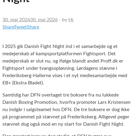
30. maj 2026
30. maj 2026
-
by
Hr
Share
Tweet
Share
I 2025 gik Danish Fight Night ind i et samarbejde og et
medejerskab af kampsportplatformen Fightsport. Det
medejerskab er slut nu, og ifølge blandt andet Proff.dk er
Fightsport under tvangsopløsning. Lørdagens stævne i
Frederiksberg-Hallerne vises i et nyt mediesamarbejde med
EB+ (Ekstra Bladet).
Samtidig har DFN overtaget tre boksere fra nu lukkede
Danish Boxing Promotion, hvorfra promoter Lars Kristensen
nu indgår i salgsteamet hos DFN. De tre boksere er dog ikke
på programmet på stævnet på Frederiksberg. Alligevel peger
stævnet dog også mod en ny start for Danish Fight Night.