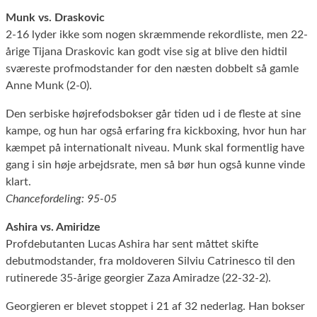
Munk vs. Draskovic
2-16 lyder ikke som nogen skræmmende rekordliste, men 22-
årige Tijana Draskovic kan godt vise sig at blive den hidtil
sværeste profmodstander for den næsten dobbelt så gamle
Anne Munk (2-0).
Den serbiske højrefodsbokser går tiden ud i de fleste at sine
kampe, og hun har også erfaring fra kickboxing, hvor hun har
kæmpet på internationalt niveau. Munk skal formentlig have
gang i sin høje arbejdsrate, men så bør hun også kunne vinde
klart.
Chancefordeling: 95-05
Ashira vs. Amiridze
Profdebutanten Lucas Ashira har sent måttet skifte
debutmodstander, fra moldoveren Silviu Catrinesco til den
rutinerede 35-årige georgier Zaza Amiradze (22-32-2).
Georgieren er blevet stoppet i 21 af 32 nederlag. Han bokser