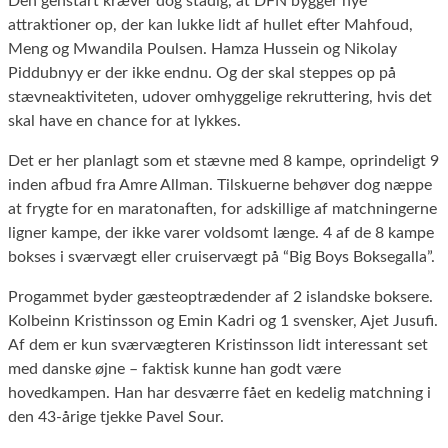
Den genstart kræver dog stadig, at DFN bygger nye
attraktioner op, der kan lukke lidt af hullet efter Mahfoud,
Meng og Mwandila Poulsen. Hamza Hussein og Nikolay
Piddubnyy er der ikke endnu. Og der skal steppes op på
stævneaktiviteten, udover omhyggelige rekruttering, hvis det
skal have en chance for at lykkes.
Det er her planlagt som et stævne med 8 kampe, oprindeligt 9
inden afbud fra Amre Allman. Tilskuerne behøver dog næppe
at frygte for en maratonaften, for adskillige af matchningerne
ligner kampe, der ikke varer voldsomt længe. 4 af de 8 kampe
bokses i sværvægt eller cruiservægt på “Big Boys Boksegalla”.
Progammet byder gæsteoptrædender af 2 islandske boksere.
Kolbeinn Kristinsson og Emin Kadri og 1 svensker, Ajet Jusufi.
Af dem er kun sværvægteren Kristinsson lidt interessant set
med danske øjne – faktisk kunne han godt være
hovedkampen. Han har desværre fået en kedelig matchning i
den 43-årige tjekke Pavel Sour.