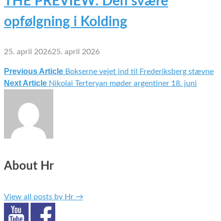
THE PREVIEW: Den svære
opfølgning i Kolding
25. april 2026
25. april 2026
Previous Article
Bokserne vejet ind til Frederiksberg stævne
Indlægsnavigation
Next Article
Nikolai Terteryan møder argentiner 18. juni
About Hr
View all posts by Hr
→