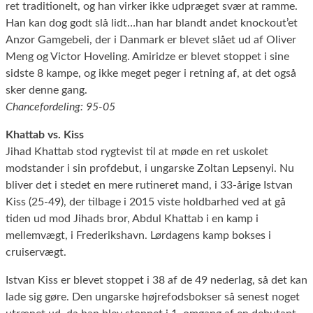
ret traditionelt, og han virker ikke udpræget svær at ramme.
Han kan dog godt slå lidt…han har blandt andet knockout’et
Anzor Gamgebeli, der i Danmark er blevet slået ud af Oliver
Meng og Victor Hoveling. Amiridze er blevet stoppet i sine
sidste 8 kampe, og ikke meget peger i retning af, at det også
sker denne gang.
Chancefordeling: 95-05
Khattab vs. Kiss
Jihad Khattab stod rygtevist til at møde en ret uskolet
modstander i sin profdebut, i ungarske Zoltan Lepsenyi. Nu
bliver det i stedet en mere rutineret mand, i 33-årige Istvan
Kiss (25-49), der tilbage i 2015 viste holdbarhed ved at gå
tiden ud mod Jihads bror, Abdul Khattab i en kamp i
mellemvægt, i Frederikshavn. Lørdagens kamp bokses i
cruiservægt.
Istvan Kiss er blevet stoppet i 38 af de 49 nederlag, så det kan
lade sig gøre. Den ungarske højrefodsbokser så senest noget