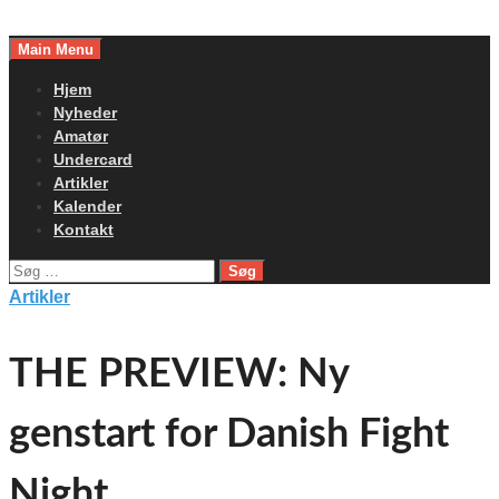
Skip
to
Main Menu
content
Hjem
Nyheder
Amatør
Undercard
Artikler
Kalender
Kontakt
Søg
efter:
Artikler
THE PREVIEW: Ny
genstart for Danish Fight
Night