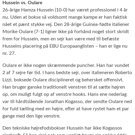
Hussein vs. Oulare
26-årige Hamza Hussein (10-0) har været professionel i 4 år
nu. Uden at bokse så voldsomt mange kampe er han faktisk
nået et pænt stykke vej. Den 28-årige Guinea-fødte italiener
Morike Oulare (7-1) ligner ikke på forhånd noget stort skridt
frem for Hussein, men en sejr kan være med til befæste
Husseins placering på EBU Europaanglisten – han er lige nu
nr. 27.
Oulare er ikke nogen skræmmende puncher. Han har vundet
2 af 7 sejre før tid. I hans bedste sejr, over italieneren Roberto
Lizzi, boksede Oulare disciplineret og behersket offensivt.
Han bruger ganske traditionelt venstren til at sætte højren
op, om muligt fulgt op af venstre hooks. Hans ene nederlag
var til hårdtslående Jonathan Kogasso, der sendte Oulare ned
for fuld tælling med en højre, efter at have rystet ham et par
gange med den lige venstre.
Den tekniske højrefodsbokser Hussein har ikke Kogassos