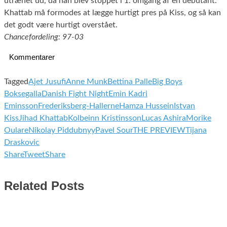
utrænet ud, da han blev stoppet i 1. omgang af en debutant.
Khattab må formodes at lægge hurtigt pres på Kiss, og så kan
det godt være hurtigt overstået.
Chancefordeling: 97-03
Kommentarer
Tagged
Ajet Jusufi
Anne Munk
Bettina Palle
Big Boys
Boksegalla
Danish Fight Night
Emin Kadri
Eminsson
Frederiksberg-Hallerne
Hamza Hussein
Istvan
Kiss
Jihad Khattab
Kolbeinn Kristinsson
Lucas Ashira
Morike
Oulare
Nikolay Piddubnyy
Pavel Sour
THE PREVIEW
Tijana
Draskovic
Share
Tweet
Share
Related Posts