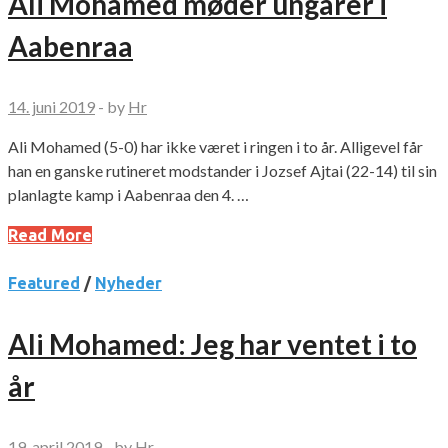
Ali Mohamed møder ungarer i
Aabenraa
14. juni 2019
-
by
Hr
Ali Mohamed (5-0) har ikke været i ringen i to år. Alligevel får
han en ganske rutineret modstander i Jozsef Ajtai (22-14) til sin
planlagte kamp i Aabenraa den 4. …
Read More
Featured
/
Nyheder
Ali Mohamed: Jeg har ventet i to
år
19. april 2019
-
by
Hr