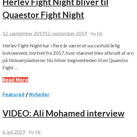
Herlev Fight Night bliver til
Quaestor Fight Night
12. september 2019
12. september 2019
-
by
Hr
Herlev Fight Night har i flere år været et succesfuld årlig
bokseevent, bortset fra 2017, hvor stævnet blev afbrudt af uro
på tilskuerpladserne. Nu bliver begivenheden til en Quaestor
Fight …
Read More
Featured
/
Nyheder
VIDEO: Ali Mohamed interview
6. juli 2019
-
by
Hr