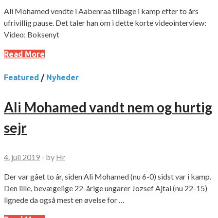
Ali Mohamed vendte i Aabenraa tilbage i kamp efter to års
ufrivillig pause. Det taler han om i dette korte videointerview:
Video: Boksenyt
Read More
Featured
/
Nyheder
Ali Mohamed vandt nem og hurtig
sejr
4. juli 2019
-
by
Hr
Der var gået to år, siden Ali Mohamed (nu 6-0) sidst var i kamp.
Den lille, bevægelige 22-årige ungarer Jozsef Ajtai (nu 22-15)
lignede da også mest en øvelse for …