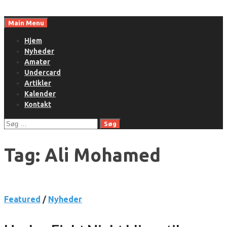
Skip
to
Main Menu
content
Hjem
Nyheder
Amatør
Undercard
Artikler
Kalender
Kontakt
Søg
efter:
Tag:
Ali Mohamed
Featured
/
Nyheder