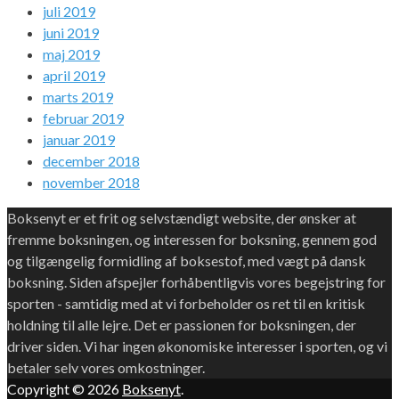
juli 2019
juni 2019
maj 2019
april 2019
marts 2019
februar 2019
januar 2019
december 2018
november 2018
Boksenyt er et frit og selvstændigt website, der ønsker at
fremme boksningen, og interessen for boksning, gennem god
og tilgængelig formidling af boksestof, med vægt på dansk
boksning. Siden afspejler forhåbentligvis vores begejstring for
sporten - samtidig med at vi forbeholder os ret til en kritisk
holdning til alle lejre. Det er passionen for boksningen, der
driver siden. Vi har ingen økonomiske interesser i sporten, og vi
betaler selv vores omkostninger.
Copyright © 2026
Boksenyt
.