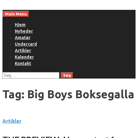
Skip
to
Main Menu
content
Hjem
Nyheder
Amatør
Undercard
Artikler
Kalender
Kontakt
Søg
efter:
Tag:
Big Boys Boksegalla
Artikler