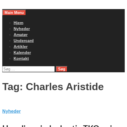
Skip
to
Main Menu
content
Hjem
Nyheder
Amatør
Undercard
Artikler
Kalender
Kontakt
Søg
efter:
Tag:
Charles Aristide
Nyheder