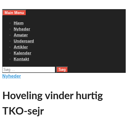
Skip
to
Main Menu
content
Hjem
Nyheder
Amatør
Undercard
Artikler
Kalender
Kontakt
Søg
efter:
Nyheder
Hoveling vinder hurtig
TKO-sejr