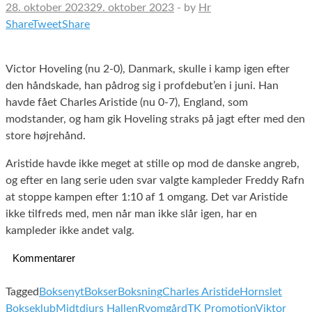
28. oktober 2023
29. oktober 2023
-
by
Hr
Share
Tweet
Share
Victor Hoveling (nu 2-0), Danmark, skulle i kamp igen efter
den håndskade, han pådrog sig i profdebut’en i juni. Han
havde fået Charles Aristide (nu 0-7), England, som
modstander, og ham gik Hoveling straks på jagt efter med den
store højrehånd.
Aristide havde ikke meget at stille op mod de danske angreb,
og efter en lang serie uden svar valgte kampleder Freddy Rafn
at stoppe kampen efter 1:10 af 1 omgang. Det var Aristide
ikke tilfreds med, men når man ikke slår igen, har en
kampleder ikke andet valg.
Kommentarer
Tagged
Boksenyt
Bokser
Boksning
Charles Aristide
Hornslet
Bokseklub
Midtdjurs Hallen
Ryomgård
TK Promotion
Viktor