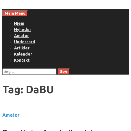
Skip
to
Main Menu
content
Hjem
Nyheder
Amatør
Undercard
Artikler
Kalender
Kontakt
Søg
efter:
Tag:
DaBU
Amatør