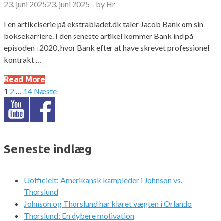
23. juni 2025
23. juni 2025
-
by
Hr
I en artikelserie på ekstrabladet.dk taler Jacob Bank om sin
boksekarriere. I den seneste artikel kommer Bank ind på
episoden i 2020, hvor Bank efter at have skrevet professionel
kontrakt …
Read More
1
2
…
14
Næste
Indlægsinddeling
Seneste indlæg
Uofficielt: Amerikansk kampleder i Johnson vs.
Thorslund
Johnson og Thorslund har klaret vægten i Orlando
Thorslund: En dybere motivation