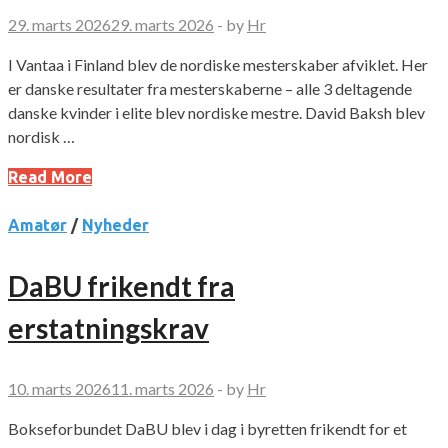
29. marts 2026
29. marts 2026
-
by
Hr
I Vantaa i Finland blev de nordiske mesterskaber afviklet. Her
er danske resultater fra mesterskaberne – alle 3 deltagende
danske kvinder i elite blev nordiske mestre. David Baksh blev
nordisk …
Read More
Amatør
/
Nyheder
DaBU frikendt fra
erstatningskrav
10. marts 2026
11. marts 2026
-
by
Hr
Bokseforbundet DaBU blev i dag i byretten frikendt for et