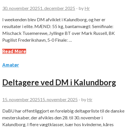
30. november 2025
1. december 2025
-
by
Hr
I weekenden blev DM afviklet i Kalundborg, og her er
resultater i elite. MÆND: 55 kg, bantamvægt: Semifinale:
Mischack Tusemerewe, Jyllinge BT over Mark Russell, BK
Pugilist Frederikshavn, 5-0 Finale: …
Read More
Amatør
Deltagere ved DM i Kalundborg
15. november 2025
15. november 2025
-
by
Hr
DaBU har offentliggjort en foreløbig deltagerliste til de danske
mesterskaber, der afvikles den 28. til 30. november i
Kalundborg. I flere vægtklasser, især hos kvinderne, kåres