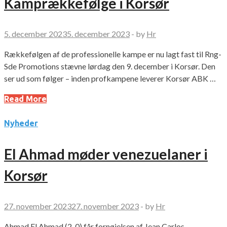
Kamprækkefølge i Korsør
5. december 2023
5. december 2023
-
by
Hr
Rækkefølgen af de professionelle kampe er nu lagt fast til Rng-
Sde Promotions stævne lørdag den 9. december i Korsør. Den
ser ud som følger – inden profkampene leverer Korsør ABK …
Read More
Nyheder
El Ahmad møder venezuelaner i
Korsør
27. november 2023
27. november 2023
-
by
Hr
Ahmad El Ahmad (2-0) får fornøjelsen af Jean Carlos