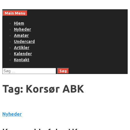
Skip
to
Main Menu
content
Hjem
Nyheder
Amatør
Undercard
Artikler
Kalender
Kontakt
Søg
efter:
Tag:
Korsør ABK
Nyheder