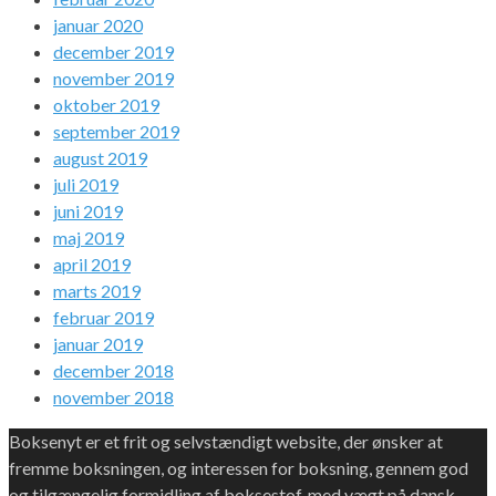
januar 2020
december 2019
november 2019
oktober 2019
september 2019
august 2019
juli 2019
juni 2019
maj 2019
april 2019
marts 2019
februar 2019
januar 2019
december 2018
november 2018
Boksenyt er et frit og selvstændigt website, der ønsker at
fremme boksningen, og interessen for boksning, gennem god
og tilgængelig formidling af boksestof, med vægt på dansk