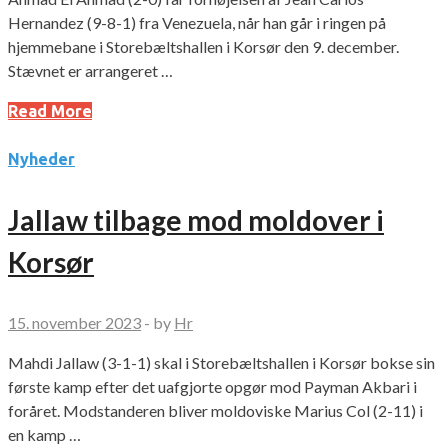
Hernandez (9-8-1) fra Venezuela, når han går i ringen på
hjemmebane i Storebæltshallen i Korsør den 9. december.
Stævnet er arrangeret …
Read More
Nyheder
Jallaw tilbage mod moldover i
Korsør
15. november 2023
-
by
Hr
Mahdi Jallaw (3-1-1) skal i Storebæltshallen i Korsør bokse sin
første kamp efter det uafgjorte opgør mod Payman Akbari i
foråret. Modstanderen bliver moldoviske Marius Col (2-11) i
en kamp …