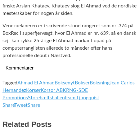
finske Arslan Khataev. Khataev slog El Ahmad ved de nordiske
mesterskaber for nogen år siden.
Venezuelaneren er i skrivende stund rangeret som nr. 374 på
BoxRec i superfjervægt, hvor El Ahmad er nr. 639, så en dansk
sejr kan rykke 25-årige El Ahmad markant opad på
computerranglisten allerede to måneder efter hans
professionelle debut i Næstved.
Kommentarer
Tagged
Ahmad El Ahmad
Boksenyt
Bokser
Boksning
Jean Carlos
Hernandez
Korsør
Korsør ABK
RNG-SDE
Promotions
Storebæltshallen
Team Ljungquist
Share
Tweet
Share
Related Posts