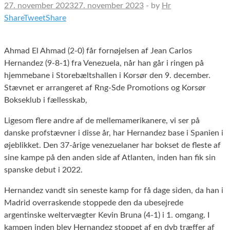
27. november 2023
27. november 2023
-
by
Hr
Share
Tweet
Share
Ahmad El Ahmad (2-0) får fornøjelsen af Jean Carlos
Hernandez (9-8-1) fra Venezuela, når han går i ringen på
hjemmebane i Storebæltshallen i Korsør den 9. december.
Stævnet er arrangeret af Rng-Sde Promotions og Korsør
Bokseklub i fællesskab,
Ligesom flere andre af de mellemamerikanere, vi ser på
danske profstævner i disse år, har Hernandez base i Spanien i
øjeblikket. Den 37-årige venezuelaner har bokset de fleste af
sine kampe på den anden side af Atlanten, inden han fik sin
spanske debut i 2022.
Hernandez vandt sin seneste kamp for få dage siden, da han i
Madrid overraskende stoppede den da ubesejrede
argentinske weltervægter Kevin Bruna (4-1) i 1. omgang. I
kampen inden blev Hernandez stoppet af en dyb træffer af