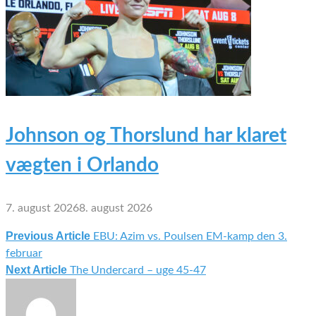
Johnson og Thorslund har klaret
vægten i Orlando
7. august 2026
8. august 2026
Previous Article
EBU: Azim vs. Poulsen EM-kamp den 3.
Indlægsnavigation
februar
Next Article
The Undercard – uge 45-47