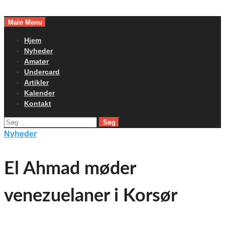
Skip
to
Main Menu
content
Hjem
Nyheder
Amatør
Undercard
Artikler
Kalender
Kontakt
Søg
efter:
Nyheder
El Ahmad møder
venezuelaner i Korsør