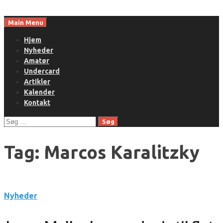
Skip
to
Main Menu
content
Hjem
Nyheder
Amatør
Undercard
Artikler
Kalender
Kontakt
Søg
efter:
Tag:
Marcos Karalitzky
Nyheder