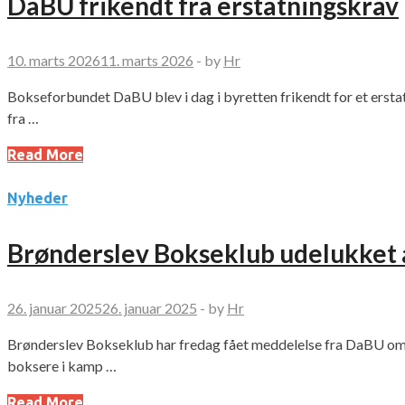
DaBU frikendt fra erstatningskrav
10. marts 2026
11. marts 2026
-
by
Hr
Bokseforbundet DaBU blev i dag i byretten frikendt for et ersta
fra …
Read More
Nyheder
Brønderslev Bokseklub udelukket
26. januar 2025
26. januar 2025
-
by
Hr
Brønderslev Bokseklub har fredag fået meddelelse fra DaBU om, 
boksere i kamp …
Read More