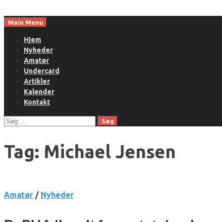
Skip
to
Main Menu
content
Hjem
Nyheder
Amatør
Undercard
Artikler
Kalender
Kontakt
Søg
efter:
Tag:
Michael Jensen
Amatør
/
Nyheder