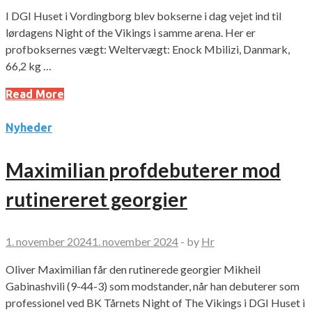
I DGI Huset i Vordingborg blev bokserne i dag vejet ind til
lørdagens Night of the Vikings i samme arena. Her er
profboksernes vægt: Weltervægt: Enock Mbilizi, Danmark,
66,2 kg …
Read More
Nyheder
Maximilian profdebuterer mod
rutinereret georgier
1. november 2024
1. november 2024
-
by
Hr
Oliver Maximilian får den rutinerede georgier Mikheil
Gabinashvili (9-44-3) som modstander, når han debuterer som
professionel ved BK Tårnets Night of The Vikings i DGI Huset i