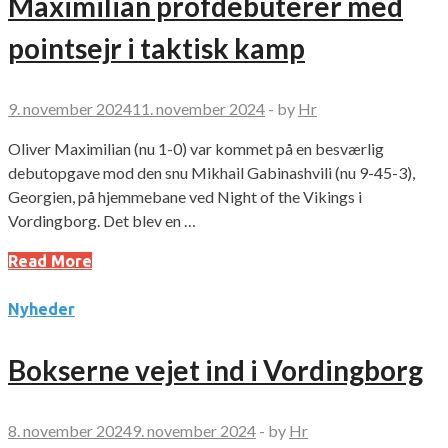
Maximilian profdebuterer med
pointsejr i taktisk kamp
9. november 2024
11. november 2024
-
by
Hr
Oliver Maximilian (nu 1-0) var kommet på en besværlig
debutopgave mod den snu Mikhail Gabinashvili (nu 9-45-3),
Georgien, på hjemmebane ved Night of the Vikings i
Vordingborg. Det blev en …
Read More
Nyheder
Bokserne vejet ind i Vordingborg
8. november 2024
9. november 2024
-
by
Hr