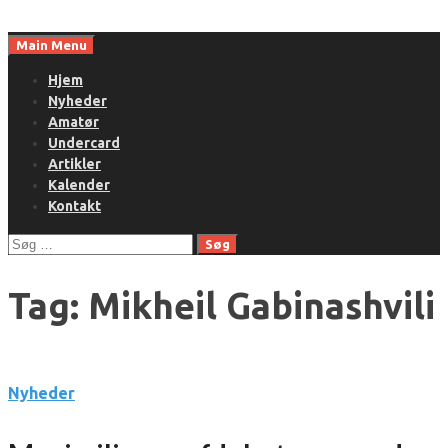
Skip
to
Main Menu
content
Hjem
Nyheder
Amatør
Undercard
Artikler
Kalender
Kontakt
Søg
efter:
Tag:
Mikheil Gabinashvili
Nyheder