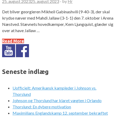
25. august 2023
25. august 2023
-
by
Hr
Det bliver georgieren Mikheil Gabinashvili (9-40-3), der skal
krydse næver med Mahdi Jallaw (3-1-1) den 7. oktober i Arena
Næstved. Stævnets hovedkæmper, Kem Ljungquist, glæder sig
over at have Jallaw …
Read More
Seneste indlæg
Uofficielt: Amerikansk kampleder i Johnson vs.
Thorslund
Johnson og Thorslund har klaret vægten i Orlando
Thorslund: En dybere motivation
Maximilians Englandskamp 12. september bekræftet