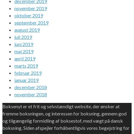
december 2019
november 2019
oktober 2019
september 2019
august 2019
juli 2019
juni 2019
maj 2019
april 2019
marts 2019
februar 2019
januar 2019
december 2018
november 2018
Boksenyt er et frit og selvstændigt website, der ønsker at
fremme boksningen, og interessen for boksning, gennem god
og tilgængelig formidling af boksestof, med vægt på dansk
boksning. Siden afspejler forhåbentligvis vores begejstring for