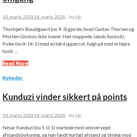
14. marts 2026
14. marts 2026
-
by
Hr
Thorbjørn Boudigaard (nu 9-3) gjorde, hvad Gustav Thorsen og
Morten Givskov ikke kunne. Han stoppede Jakub Sosinski,
Polen (nu 8-14-1) med en hård uppercut, fulgt på med et højre
hook …
Read More
Nyheder
Kunduzi vinder sikkert på points
14. marts 2026
14. marts 2026
-
by
Hr
Nesar Kunduzi (nu 5-0-1) startede med velovervejet
afstandsboksning, og han fandt hurtigt afstand og timing mod