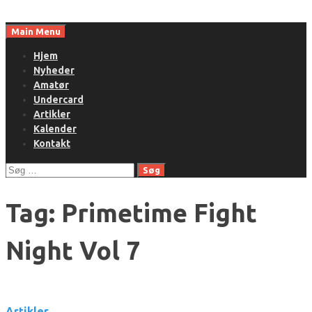
Skip
to
Main Menu
content
Hjem
Nyheder
Amatør
Undercard
Artikler
Kalender
Kontakt
Søg
efter:
Tag:
Primetime Fight
Night Vol 7
Artikler