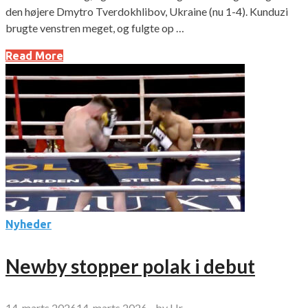
den højere Dmytro Tverdokhlibov, Ukraine (nu 1-4). Kunduzi
brugte venstren meget, og fulgte op …
Read More
Nyheder
Newby stopper polak i debut
14. marts 2026
14. marts 2026
-
by
Hr