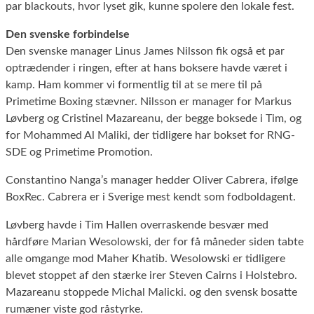
par blackouts, hvor lyset gik, kunne spolere den lokale fest.
Den svenske forbindelse
Den svenske manager Linus James Nilsson fik også et par
optrædender i ringen, efter at hans boksere havde været i
kamp. Ham kommer vi formentlig til at se mere til på
Primetime Boxing stævner. Nilsson er manager for Markus
Løvberg og Cristinel Mazareanu, der begge boksede i Tim, og
for Mohammed Al Maliki, der tidligere har bokset for RNG-
SDE og Primetime Promotion.
Constantino Nanga’s manager hedder Oliver Cabrera, ifølge
BoxRec. Cabrera er i Sverige mest kendt som fodboldagent.
Løvberg havde i Tim Hallen overraskende besvær med
hårdføre Marian Wesolowski, der for få måneder siden tabte
alle omgange mod Maher Khatib. Wesolowski er tidligere
blevet stoppet af den stærke irer Steven Cairns i Holstebro.
Mazareanu stoppede Michal Malicki. og den svensk bosatte
rumæner viste god råstyrke.