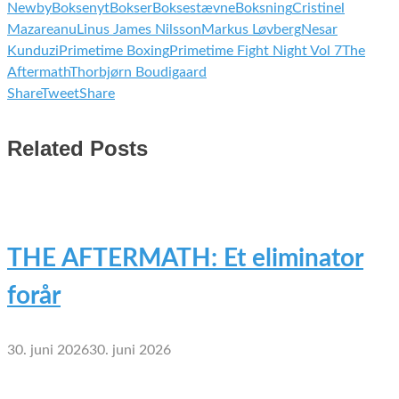
Newby
Boksenyt
Bokser
Boksestævne
Boksning
Cristinel
Mazareanu
Linus James Nilsson
Markus Løvberg
Nesar
Kunduzi
Primetime Boxing
Primetime Fight Night Vol 7
The
Aftermath
Thorbjørn Boudigaard
Share
Tweet
Share
Related Posts
THE AFTERMATH: Et eliminator
forår
30. juni 2026
30. juni 2026