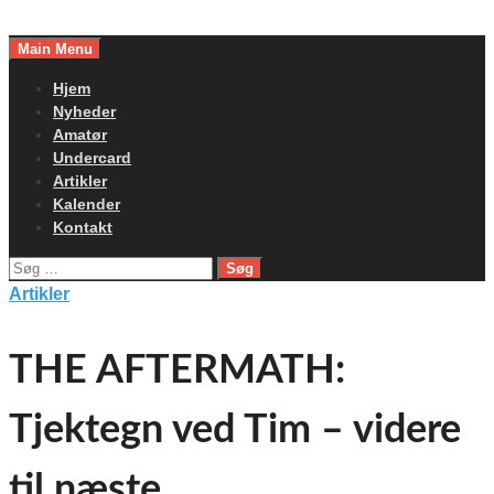
Skip
to
Main Menu
content
Hjem
Nyheder
Amatør
Undercard
Artikler
Kalender
Kontakt
Søg
efter:
Artikler
THE AFTERMATH:
Tjektegn ved Tim – videre
til næste