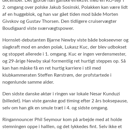
december. Det gjorde han ganske effektivt med en KO-sejr i
2. omgang over polske Jakub Sosinski, Polakken kan være lidt
af en huggeblok, og han var gået tiden mod både Morten
Givskov og Gustav Thorsen. Den tidligere cruiservægter
Boudigaard viste sværvægtspower.
Hornslet-debutanten Bjarne Newby viste både bokseevner og
slagkraft mod en anden polak, Lukasz Kuc, der blev udbokset
og stoppet allerede i 1. omgang. Kuc er ingen verdensmester,
og 29-årige Newby skal formentlig ret hurtigt steppes op. Så
kan han måske få en ret hurtig karriere i stil med
klubkammeraten Steffen Rørstrøm, der profstartede i
nogenlunde samme alder.
Den sidste danske aktør i ringen var lokale Nesar Kunduzi
(billedet). Han viste ganske god timing efter 2 års boksepause,
selv om han gik en smule træt i 4. og sidste omgang.
Ringannouncer Phil Seymour kom på arbejde med at holde
stemningen oppe i halllen, og det lykkedes fint. Selv ikke et