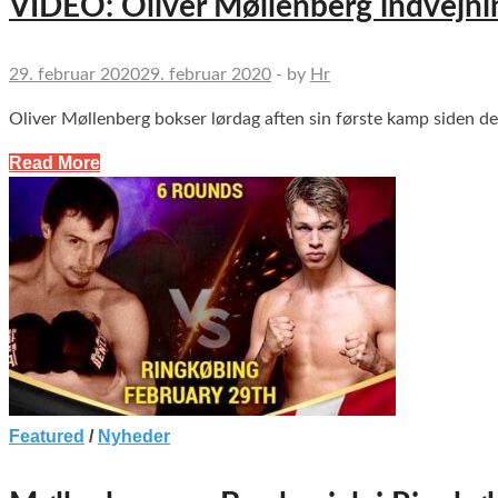
VIDEO: Oliver Møllenberg indvejni
29. februar 2020
29. februar 2020
-
by
Hr
Oliver Møllenberg bokser lørdag aften sin første kamp siden den 
Read More
Featured
/
Nyheder