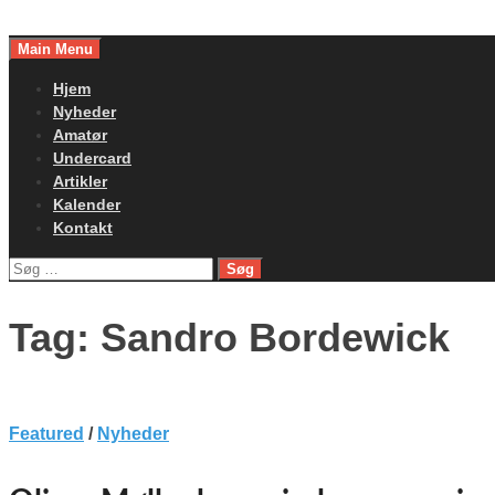
Skip
to
Main Menu
content
Hjem
Nyheder
Amatør
Undercard
Artikler
Kalender
Kontakt
Søg
efter:
Tag:
Sandro Bordewick
Featured
/
Nyheder