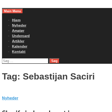
Skip
to
Main Menu
content
Hjem
Nyheder
Amatør
Undercard
Artikler
Kalender
Kontakt
Søg
efter:
Tag:
Sebastijan Saciri
Nyheder