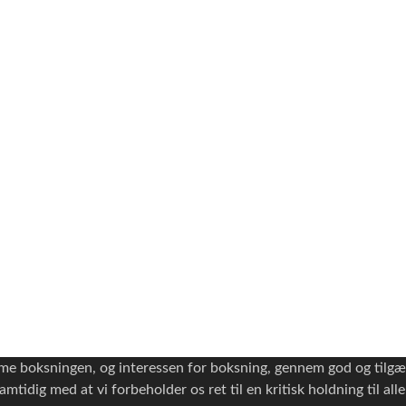
emme boksningen, og interessen for boksning, gennem god og tilg
mtidig med at vi forbeholder os ret til en kritisk holdning til all