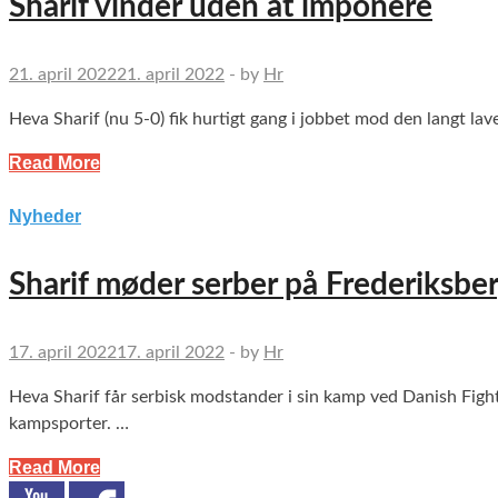
Sharif vinder uden at imponere
21. april 2022
21. april 2022
-
by
Hr
Heva Sharif (nu 5-0) fik hurtigt gang i jobbet mod den langt lav
Read More
Nyheder
Sharif møder serber på Frederiksbe
17. april 2022
17. april 2022
-
by
Hr
Heva Sharif får serbisk modstander i sin kamp ved Danish Fight 
kampsporter. …
Read More