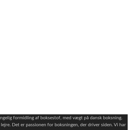
ængelig formidling af boksestof, med vægt på dansk boksning.
e lejre. Det er passionen for boksningen, der driver siden. Vi har