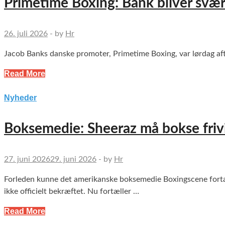
Primetime Boxing: Bank bliver svær
26. juli 2026
-
by
Hr
Jacob Banks danske promoter, Primetime Boxing, var lørdag aft
Read More
Nyheder
Boksemedie: Sheeraz må bokse frivil
27. juni 2026
29. juni 2026
-
by
Hr
Forleden kunne det amerikanske boksemedie Boxingscene fortæl
ikke officielt bekræftet. Nu fortæller …
Read More