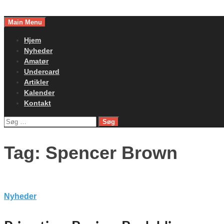
Skip
to
Main Menu
content
Hjem
Nyheder
Amatør
Undercard
Artikler
Kalender
Kontakt
Søg
efter:
Tag:
Spencer Brown
Nyheder