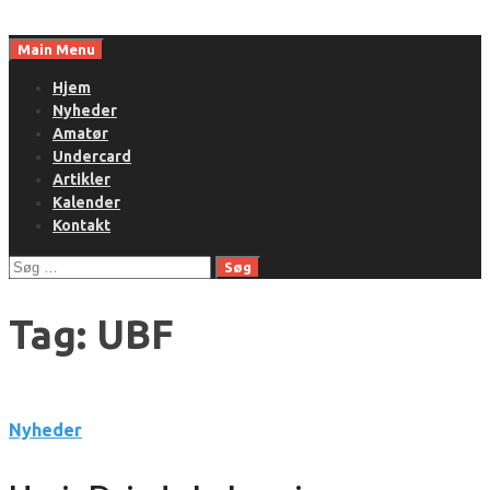
Skip
to
Main Menu
content
Hjem
Nyheder
Amatør
Undercard
Artikler
Kalender
Kontakt
Søg
efter:
Tag:
UBF
Nyheder