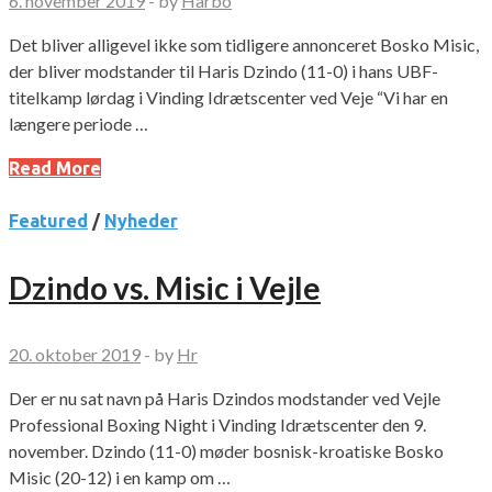
6. november 2019
-
by
Harbo
Det bliver alligevel ikke som tidligere annonceret Bosko Misic,
der bliver modstander til Haris Dzindo (11-0) i hans UBF-
titelkamp lørdag i Vinding Idrætscenter ved Veje “Vi har en
længere periode …
Read More
Featured
/
Nyheder
Dzindo vs. Misic i Vejle
20. oktober 2019
-
by
Hr
Der er nu sat navn på Haris Dzindos modstander ved Vejle
Professional Boxing Night i Vinding Idrætscenter den 9.
november. Dzindo (11-0) møder bosnisk-kroatiske Bosko
Misic (20-12) i en kamp om …