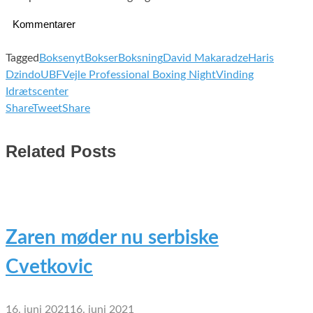
Kommentarer
Tagged
Boksenyt
Bokser
Boksning
David Makaradze
Haris
Dzindo
UBF
Vejle Professional Boxing Night
Vinding
Idrætscenter
Share
Tweet
Share
Related Posts
Zaren møder nu serbiske
Cvetkovic
16. juni 2021
16. juni 2021