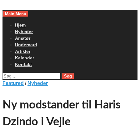
Skip
to
Main Menu
content
Hjem
Nyheder
Amatør
Undercard
Artikler
Kalender
Kontakt
Søg
efter:
Featured
/
Nyheder
Ny modstander til Haris
Dzindo i Vejle