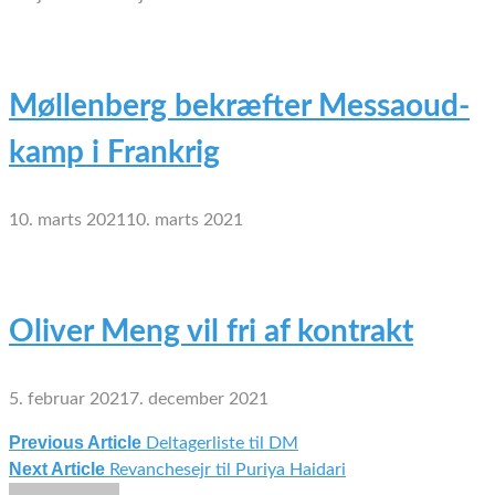
Møllenberg bekræfter Messaoud-
kamp i Frankrig
10. marts 2021
10. marts 2021
Oliver Meng vil fri af kontrakt
5. februar 2021
7. december 2021
Previous Article
Deltagerliste til DM
Indlægsnavigation
Next Article
Revanchesejr til Puriya Haidari