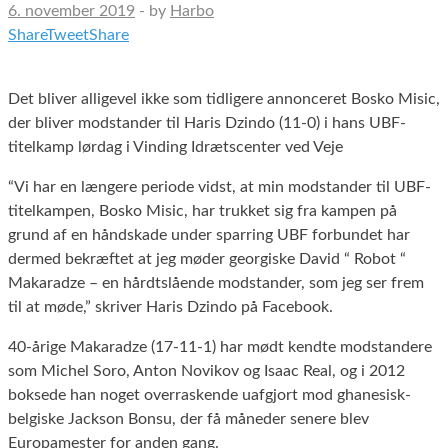
6. november 2019
-
by
Harbo
Share
Tweet
Share
Det bliver alligevel ikke som tidligere annonceret Bosko Misic,
der bliver modstander til Haris Dzindo (11-0) i hans UBF-
titelkamp lørdag i Vinding Idrætscenter ved Veje
“Vi har en længere periode vidst, at min modstander til UBF-
titelkampen, Bosko Misic, har trukket sig fra kampen på
grund af en håndskade under sparring UBF forbundet har
dermed bekræftet at jeg møder georgiske David “ Robot “
Makaradze – e
n hårdtslående modstander, som jeg ser frem
til at møde,” skriver Haris Dzindo på Facebook.
40-årige Makaradze (17-11-1) har mødt kendte modstandere
som Michel Soro, Anton Novikov og Isaac Real, og i 2012
boksede han noget overraskende uafgjort mod ghanesisk-
belgiske Jackson Bonsu, der få måneder senere blev
Europamester for anden gang.