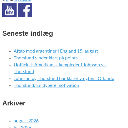
Indlægsinddeling
Seneste indlæg
Aftab mod argentiner i England 15. august
Thorslund vinder klart på points
Uofficielt: Amerikansk kampleder i Johnson vs.
Thorslund
Johnson og Thorslund har klaret vægten i Orlando
Thorslund: En dybere motivation
Arkiver
august 2026
juli 2026