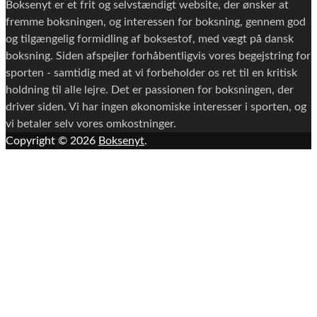
Boksenyt er et frit og selvstændigt website, der ønsker at
fremme boksningen, og interessen for boksning, gennem god
og tilgængelig formidling af boksestof, med vægt på dansk
boksning. Siden afspejler forhåbentligvis vores begejstring for
sporten - samtidig med at vi forbeholder os ret til en kritisk
holdning til alle lejre. Det er passionen for boksningen, der
driver siden. Vi har ingen økonomiske interesser i sporten, og
vi betaler selv vores omkostninger.
Copyright © 2026
Boksenyt
.