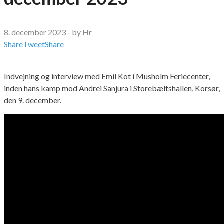
8. december 2023
-
by
Hr
Share
Tweet
Share
Indvejning og interview med Emil Kot i Musholm Feriecenter,
inden hans kamp mod Andrei Sanjura i Storebæltshallen, Korsør,
den 9. december.