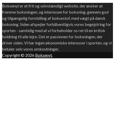
Boksenyt er et frit og selvstændigt website, der ønsker at
fremme boksningen, og interessen for boksning, gennem god
og tilgængelig formidling af boksestof, med vægt på dansk
boksning. Siden afspejler forhåbentligvis vores begejstring for
sporten - samtidig med at vi forbeholder os ret til en kritisk
holdning til alle lejre. Det er passionen for boksningen, der
driver siden. Vi har ingen økonomiske interesser i sporten, og vi
betaler selv vores omkostninger.
Copyright © 2026
Boksenyt
.