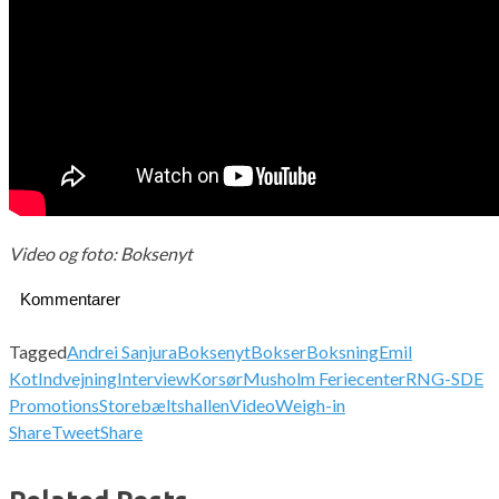
Video og foto: Boksenyt
Kommentarer
Tagged
Andrei Sanjura
Boksenyt
Bokser
Boksning
Emil
Kot
Indvejning
Interview
Korsør
Musholm Feriecenter
RNG-SDE
Promotions
Storebæltshallen
Video
Weigh-in
Share
Tweet
Share