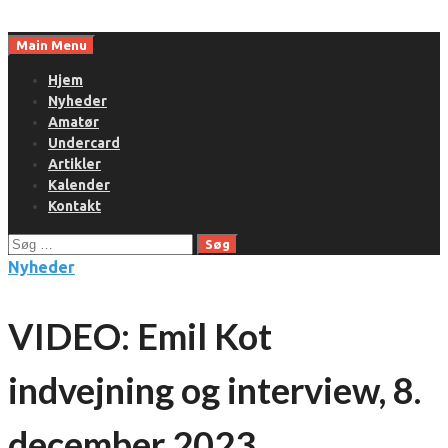
Skip
to
Main Menu
content
Hjem
Nyheder
Amatør
Undercard
Artikler
Kalender
Kontakt
Søg
efter:
Nyheder
VIDEO: Emil Kot
indvejning og interview, 8.
december 2023